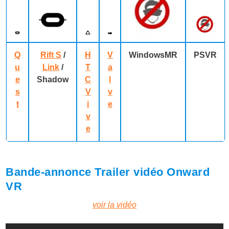
Q
Rift S
/
H
V
WindowsMR
PSVR
u
Link
/
T
a
e
Shadow
C
l
s
V
v
t
i
e
v
e
Bande-annonce Trailer vidéo Onward
VR
voir la vidéo