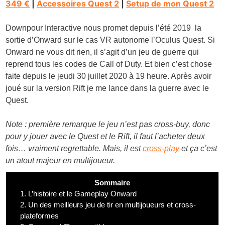
349 €
|
Accessoires Quest 2
|
Setup de mon Quest 2
Downpour Interactive nous promet depuis l’été 2019 la
sortie d’Onward sur le cas VR autonome l’Oculus Quest. Si
Onward ne vous dit rien, il s’agit d’un jeu de guerre qui
reprend tous les codes de Call of Duty. Et bien c’est chose
faite depuis le jeudi 30 juillet 2020 à 19 heure. Après avoir
joué sur la version Rift je me lance dans la guerre avec le
Quest.
Note : première remarque le jeu n’est pas cross-buy, donc
pour y jouer avec le Quest et le Rift, il faut l’acheter deux
fois… vraiment regrettable. Mais, il est
cross-play
et ça c’est
un atout majeur en multijoueur.
Sommaire
1.
L’histoire et le Gameplay Onward
2.
Un des meilleurs jeu de tir en multijoueurs et cross-
plateformes