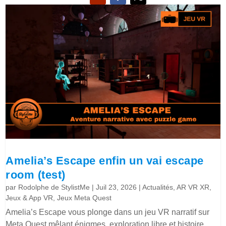
Amelia’s Escape enfin un vai escape
room (test)
par
Rodolphe de StylistMe
|
Juil 23, 2026
|
Actualités
,
AR VR XR
,
Jeux & App VR
,
Jeux Meta Quest
Amelia’s Escape vous plonge dans un jeu VR narratif sur
Meta Quest mêlant énigmes, exploration libre et histoire