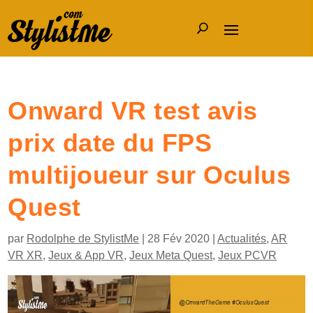
Onward VR test avis
prix date du FPS
multijoueur sur Oculus
Quest
par
Rodolphe de StylistMe
|
28 Fév 2020
|
Actualités
,
AR
VR XR
,
Jeux & App VR
,
Jeux Meta Quest
,
Jeux PCVR