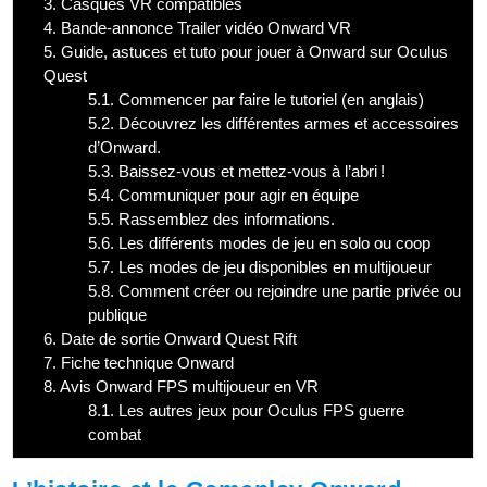
3.
Casques VR compatibles
4.
Bande-annonce Trailer vidéo Onward VR
5.
Guide, astuces et tuto pour jouer à Onward sur Oculus
Quest
5.1.
Commencer par faire le tutoriel (en anglais)
5.2.
Découvrez les différentes armes et accessoires
d’Onward.
5.3.
Baissez-vous et mettez-vous à l’abri !
5.4.
Communiquer pour agir en équipe
5.5.
Rassemblez des informations.
5.6.
Les différents modes de jeu en solo ou coop
5.7.
Les modes de jeu disponibles en multijoueur
5.8.
Comment créer ou rejoindre une partie privée ou
publique
6.
Date de sortie Onward Quest Rift
7.
Fiche technique Onward
8.
Avis Onward FPS multijoueur en VR
8.1.
Les autres jeux pour Oculus FPS guerre
combat