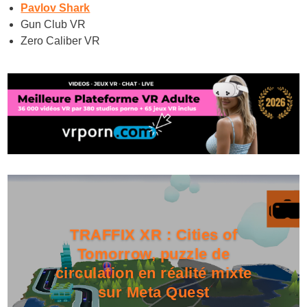
Pavlov Shark
Gun Club VR
Zero Caliber VR
TRAFFIX XR : Cities of
Tomorrow, puzzle de
circulation en réalité mixte
sur Meta Quest