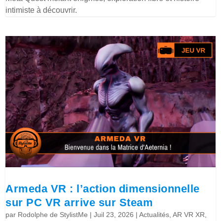
intimiste à découvrir.
Armeda VR : l’action dimensionnelle
sur PC VR arrive sur Steam
par
Rodolphe de StylistMe
|
Juil 23, 2026
|
Actualités
,
AR VR XR
,