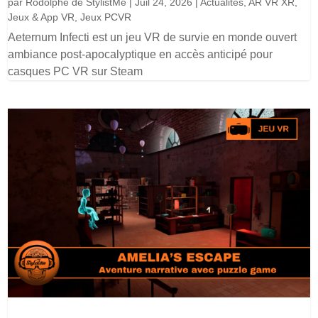
par
Rodolphe de StylistMe
|
Juil 24, 2026
|
Actualités
,
AR VR XR
,
Jeux & App VR
,
Jeux PCVR
Aeternum Infecti est un jeu VR de survie en monde ouvert
ambiance post-apocalyptique en accès anticipé pour
casques PC VR sur Steam