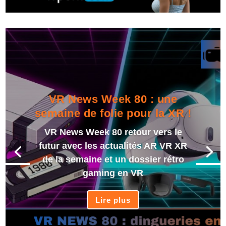
VR News Week 80 : une
semaine de folie pour la XR !
VR News Week 80 retour vers le
futur avec les actualités AR VR XR
de la semaine et un dossier rétro
gaming en VR
Lire plus