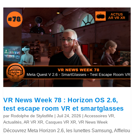
VR News Week 78 : Horizon OS 2.6,
test escape room VR et smartglasses
par
Rodolphe de StylistMe
|
Juil 24, 2026
|
Accessoires VR
,
Actualités
,
AR VR XR
,
Casques VR XR
,
VR News Week
Découvrez Meta Horizon 2.6, les lunettes Samsung, Afflelou