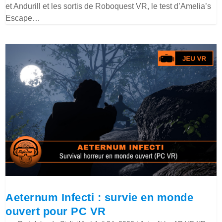
et Andurill et les sortis de Roboquest VR, le test d’Amelia’s
Escape…
Aeternum Infecti : survie en monde
ouvert pour PC VR