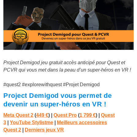
Project Demigod jeu gratuit accès anticipé pour Quest et
PCVR qui vous met dans la peau d’un super-héros en VR !
#quest2 #explorewithquest #Projet Demigod
Project Demigod vous permet de
devenir un super-héros en VR !
Meta Quest 2
(
449 €
) |
Quest Pro
(
1 799 €
)
|
Quest
3
|
YouTube Stylistme
|
Meilleurs accessoires
Quest 2
|
Derniers jeux VR