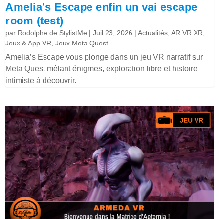
Amelia’s Escape enfin un vai escape
room (test)
par
Rodolphe de StylistMe
|
Juil 23, 2026
|
Actualités
,
AR VR XR
,
Jeux & App VR
,
Jeux Meta Quest
Amelia’s Escape vous plonge dans un jeu VR narratif sur
Meta Quest mêlant énigmes, exploration libre et histoire
intimiste à découvrir.