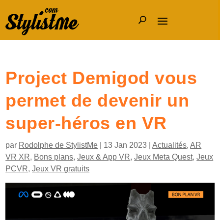
Project Demigod vous
permet de devenir un
super-héros en VR
par
Rodolphe de StylistMe
|
13 Jan 2023
|
Actualités
,
AR
VR XR
,
Bons plans
,
Jeux & App VR
,
Jeux Meta Quest
,
Jeux
PCVR
,
Jeux VR gratuits