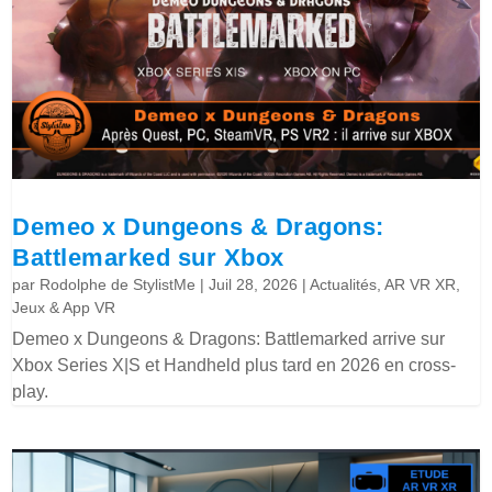
Demeo x Dungeons & Dragons:
Battlemarked sur Xbox
par
Rodolphe de StylistMe
|
Juil 28, 2026
|
Actualités
,
AR VR XR
,
Jeux & App VR
Demeo x Dungeons & Dragons: Battlemarked arrive sur
Xbox Series X|S et Handheld plus tard en 2026 en cross-
play.