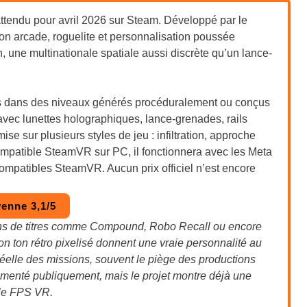
 attendu pour avril 2026 sur Steam. Développé par le
on arcade, roguelite et personnalisation poussée
, une multinationale spatiale aussi discrète qu’un lance-
ns dans des niveaux générés procéduralement ou conçus
 avec lunettes holographiques, lance-grenades, rails
e sur plusieurs styles de jeu : infiltration, approche
Compatible SteamVR sur PC, il fonctionnera avec les Meta
ompatibles SteamVR. Aucun prix officiel n’est encore
enne 3,1/5
fans de titres comme Compound, Robo Recall ou encore
n ton rétro pixelisé donnent une vraie personnalité au
é réelle des missions, souvent le piège des productions
umenté publiquement, mais le projet montre déjà une
 le FPS VR.