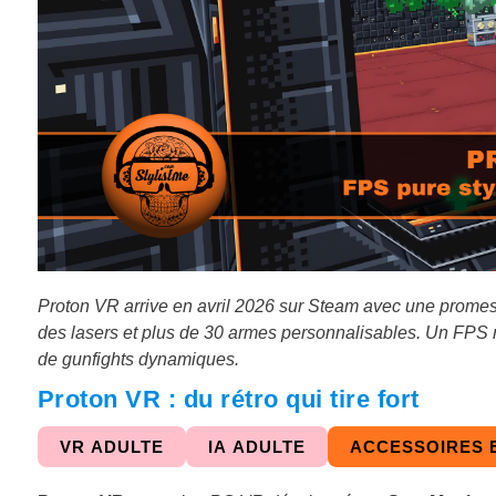
Proton VR arrive en avril 2026 sur Steam avec une promess
des lasers et plus de 30 armes personnalisables. Un FPS r
de gunfights dynamiques.
Proton VR : du rétro qui tire fort
VR ADULTE
IA ADULTE
ACCESSOIRES 