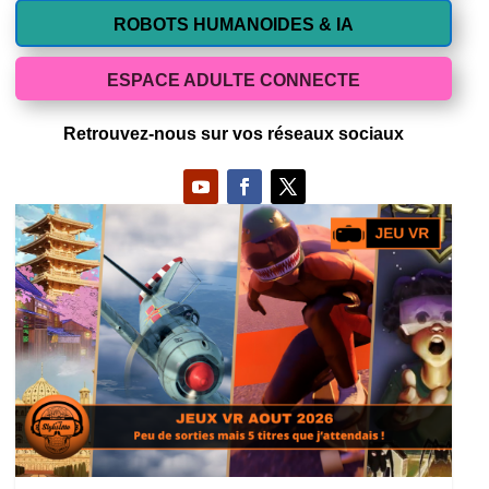
ROBOTS HUMANOIDES & IA
ESPACE ADULTE CONNECTE
Retrouvez-nous sur vos réseaux sociaux