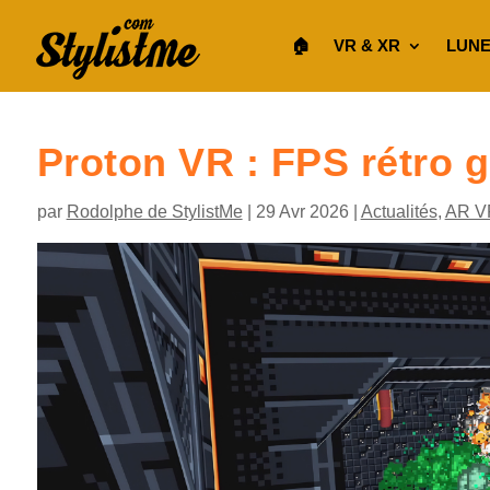
🏠︎
VR & XR
LUNE
Proton VR : FPS rétro g
par
Rodolphe de StylistMe
|
29 Avr 2026
|
Actualités
,
AR V