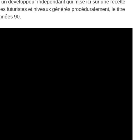
, un développeur indépendant qui mise ici sur une recette
s futuristes et niveaux générés procéduralement, le titre
nnées 90.