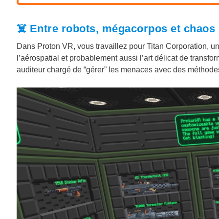
☠️ Entre robots, mégacorpos et chaos 
Dans Proton VR, vous travaillez pour Titan Corporation, une
l’aérospatial et probablement aussi l’art délicat de trans
auditeur chargé de “gérer” les menaces avec des méthodes t