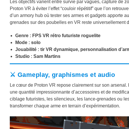
Les objectifs varient entre survie par vagues, capture de zo
Proton VR à éviter l’effet “couloir répétitif” que l’on retro
d’un armory hub où tester ses armes et gadgets apporte a
grenades sur des poubelles en VR reste universellement d
Genre : FPS VR rétro futuriste roguelite
Mode : solo
Jouabilité : tir VR dynamique, personnalisation d’ar
Studio : Sam Martins
⚔️ Gameplay, graphismes et audio
Le cœur de Proton VR repose clairement sur son arsenal.
une quantité impressionnante d’accessoires et de modifica
ciblage futuristes, les silencieux, les lance-grenades ou l
transformer chaque arme en terrain d’expérimentation.