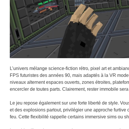
L’univers mélange science-fiction rétro, pixel art et amb
FPS futuristes des années 90, mais adaptés à la VR modern
niveaux alternent espaces ouverts, zones étroites, platef
encercler de toutes parts. Clairement, rester immobile ser
Le jeu repose également sur une forte liberté de style. 
et des explosions partout, privilégier une approche furtive
feu. Cette flexibilité rappelle certains immersive sims ou