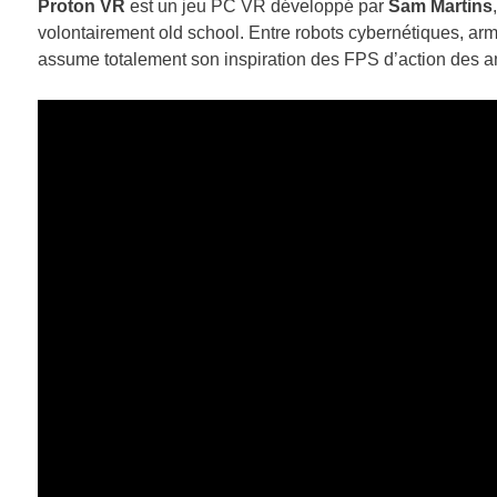
Proton VR
est un jeu PC VR développé par
Sam Martins
volontairement old school. Entre robots cybernétiques, arme
assume totalement son inspiration des FPS d’action des a