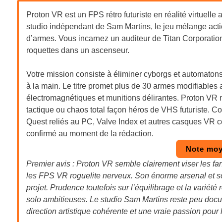
Proton VR est un FPS rétro futuriste en réalité virtuelle
studio indépendant de Sam Martins, le jeu mélange acti
d’armes. Vous incarnez un auditeur de Titan Corporation
roquettes dans un ascenseur.
Votre mission consiste à éliminer cyborgs et automato
à la main. Le titre promet plus de 30 armes modifiables
électromagnétiques et munitions délirantes. Proton VR mis
tactique ou chaos total façon héros de VHS futuriste. 
Quest reliés au PC, Valve Index et autres casques VR c
confirmé au moment de la rédaction.
Note moy
Premier avis : Proton VR semble clairement viser les 
les FPS VR roguelite nerveux. Son énorme arsenal et so
projet. Prudence toutefois sur l’équilibrage et la variét
solo ambitieuses. Le studio Sam Martins reste peu doc
direction artistique cohérente et une vraie passion pour