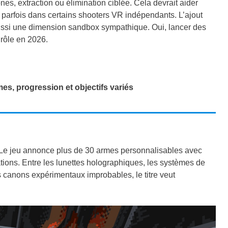
nes, extraction ou élimination ciblée. Cela devrait aider
uve parfois dans certains shooters VR indépendants. L’ajout
ussi une dimension sandbox sympathique. Oui, lancer des
rôle en 2026.
mes, progression et objectifs variés
 Le jeu annonce plus de 30 armes personnalisables avec
tions. Entre les lunettes holographiques, les systèmes de
es canons expérimentaux improbables, le titre veut