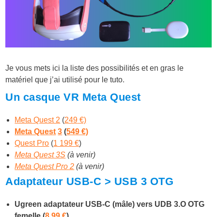
Je vous mets ici la liste des possibilités et en gras le
matériel que j’ai utilisé pour le tuto.
Un casque VR Meta Quest
Meta Quest 2
(
249
€)
Meta Quest
3
(
549 €)
Quest Pro
(
1 199 €
)
Meta Quest 3S
(à venir)
Meta Quest Pro 2
(à venir)
Adaptateur USB-C > USB 3 OTG
Ugreen adaptateur USB-C (mâle) vers UDB 3.O OTG
femelle (
8,99
€
)