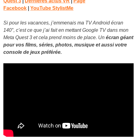
Quest 3
|
Dernières actus VR
|
Page
Facebook
|
YouTube StylistMe
Si pour les vacances, j’emmenais ma TV Android écran
140″, c’est ce que j’ai fait en mettant Google TV dans mon
Meta Quest 3 et cela prend moins de place. Un
écran géant
pour vos films, séries, photos, musique et aussi votre
console de jeux préférée.