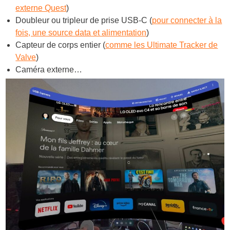
externe Quest
)
Doubleur ou tripleur de prise USB-C (
pour connecter à la
fois, une source data et alimentation
)
Capteur de corps entier (
comme les Ultimate Tracker de
Valve
)
Caméra externe…