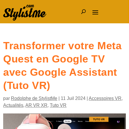
Transformer votre Meta
Quest en Google TV
avec Google Assistant
(Tuto VR)
par
Rodolphe de StylistMe
|
11 Juil 2024
|
Accessoires VR
,
Actualités
,
AR VR XR
,
Tuto VR