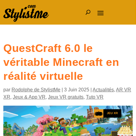
QuestCraft 6.0 le
véritable Minecraft en
réalité virtuelle
par
Rodolphe de StylistMe
|
3 Juin 2025
|
Actualités
,
AR VR
XR
,
Jeux & App VR
,
Jeux VR gratuits
,
Tuto VR