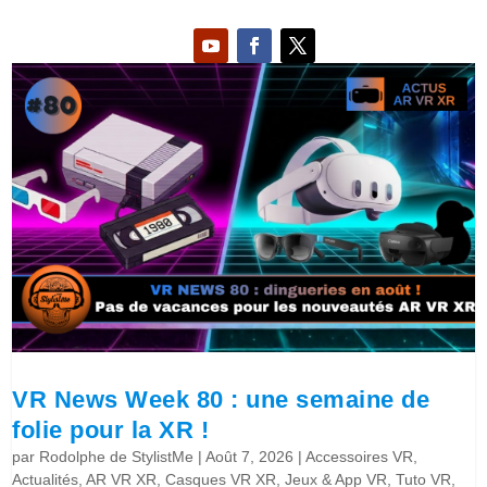
VR News Week 80 : une semaine de
folie pour la XR !
par
Rodolphe de StylistMe
|
Août 7, 2026
|
Accessoires VR
,
Actualités
,
AR VR XR
,
Casques VR XR
,
Jeux & App VR
,
Tuto VR
,