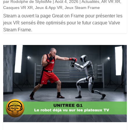
par
Rodolphe de StylistMe
|
Août 4, 2026
|
Actualités
,
AR VR XR
,
Casques VR XR
,
Jeux & App VR
,
Jeux Steam Frame
Steam a ouvert la page Great on Frame pour présenter les
jeux VR sensés être optimisés pour le futur casque Valve
Steam Frame.