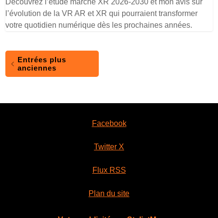
Découvrez l’étude marché XR 2026-2030 et mon avis sur
l’évolution de la VR AR et XR qui pourraient transformer
votre quotidien numérique dès les prochaines années.
Entrées plus
anciennes
Facebook
Twitter X
Flux RSS
Plan du site