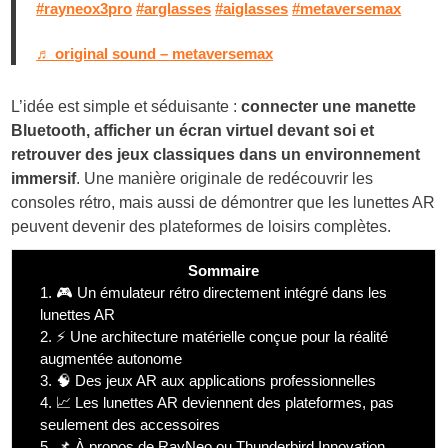
#rayneox3pro
#arglasses
#aiglasses
#metaversemax
♬ original sound – metaversemax
L’idée est simple et séduisante :
connecter une manette
Bluetooth, afficher un écran virtuel devant soi et
retrouver des jeux classiques dans un environnement
immersif
. Une manière originale de redécouvrir les
consoles rétro, mais aussi de démontrer que les lunettes AR
peuvent devenir des plateformes de loisirs complètes.
Sommaire
1.
🎮 Un émulateur rétro directement intégré dans les
lunettes AR
2.
⚡ Une architecture matérielle conçue pour la réalité
augmentée autonome
3.
🧠 Des jeux AR aux applications professionnelles
4.
📈 Les lunettes AR deviennent des plateformes, pas
seulement des accessoires
5.
📌 À propos de RayNeo ou Thunderbird Innovation