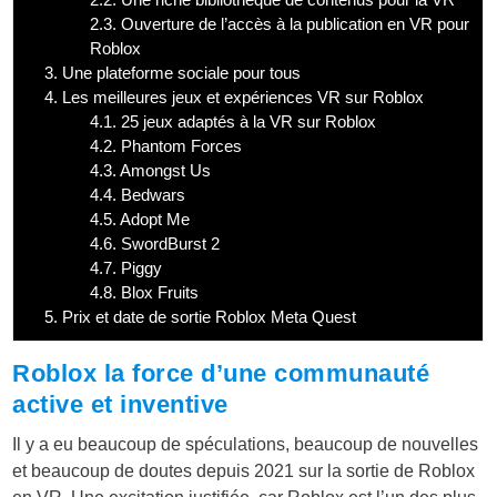
2.3.
Ouverture de l’accès à la publication en VR pour
Roblox
3.
Une plateforme sociale pour tous
4.
Les meilleures jeux et expériences VR sur Roblox
4.1.
25 jeux adaptés à la VR sur Roblox
4.2.
Phantom Forces
4.3.
Amongst Us
4.4.
Bedwars
4.5.
Adopt Me
4.6.
SwordBurst 2
4.7.
Piggy
4.8.
Blox Fruits
5.
Prix et date de sortie Roblox Meta Quest
Roblox la force d’une communauté
active et inventive
Il y a eu beaucoup de spéculations, beaucoup de nouvelles
et beaucoup de doutes depuis 2021 sur la sortie de Roblox