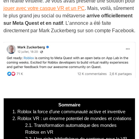
en réalité virtuelle. Je vous avais présenté une solution pour
jouer avec votre casque VR et un PC
. Mais, voilà, sûrement
le plus grand jeu social ou métaverse
arrive officiellement
sur Meta Quest et en natif
. L’annonce a été faite
directement par Mark Zuckerberg sur son compte Facebook.
Sommaire
1.
Roblox la force d’une communauté active et inventive
2.
Roblox VR : un énorme potentiel de mondes et créations
2.1.
Transformation automatique des mondes
Roblox en VR
2.2.
Une riche bibliothèque de contenus pour la VR