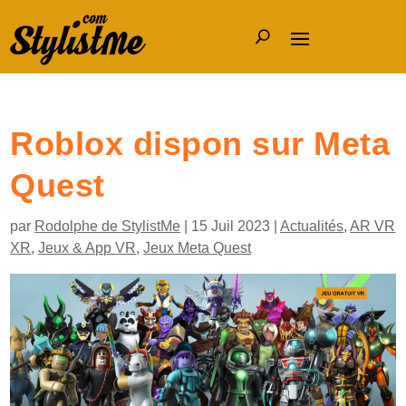
Roblox dispon sur Meta
Quest
par
Rodolphe de StylistMe
|
15 Juil 2023
|
Actualités
,
AR VR
XR
,
Jeux & App VR
,
Jeux Meta Quest