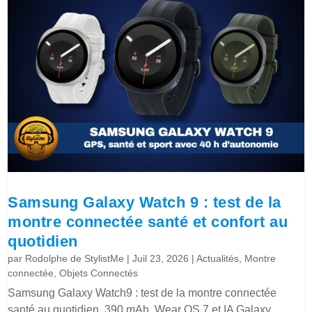
Samsung Galaxy Watch 9 : test de la
montre connectée santé et confort au
quotidien
par
Rodolphe de StylistMe
|
Juil 23, 2026
|
Actualités
,
Montre
connectée
,
Objets Connectés
Samsung Galaxy Watch9 : test de la montre connectée
santé au quotidien, 390 mAh, Wear OS 7 et IA Galaxy