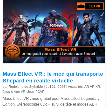
Mass Effect VR : le mod qui transporte
Shepard en réalité virtuelle
par
Rodolphe de StylistMe
|
Juil 21, 2026
|
Actualités
,
AR VR XR
,
Jeux & App VR
,
Jeux PCVR
Mass Effect VR : mod gratuit pour Mass Effect Legendary
Edition. Stéréoscopie 6DoF, suivi de tête et modes AER