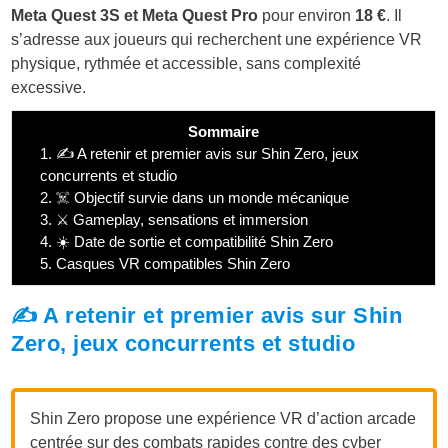
Meta Quest 3S et Meta Quest Pro
pour environ
18 €
. Il
s’adresse aux joueurs qui recherchent une expérience VR
physique, rythmée et accessible, sans complexité
excessive.
Sommaire
1.
✍️ A retenir et premier avis sur Shin Zero, jeux
concurrents et studio
2.
☠️ Objectif survie dans un monde mécanique
3.
⚔️ Gameplay, sensations et immersion
4.
☀️ Date de sortie et compatibilité Shin Zero
5.
Casques VR compatibles Shin Zero
✍️ A retenir et premier avis sur Shin
Zero, jeux concurrents et studio
Shin Zero propose une expérience VR d’action arcade
centrée sur des combats rapides contre des cyber