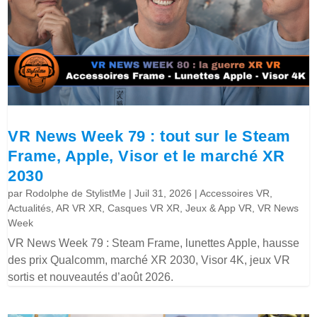
VR News Week 79 : tout sur le Steam
Frame, Apple, Visor et le marché XR
2030
par
Rodolphe de StylistMe
|
Juil 31, 2026
|
Accessoires VR
,
Actualités
,
AR VR XR
,
Casques VR XR
,
Jeux & App VR
,
VR News
Week
VR News Week 79 : Steam Frame, lunettes Apple, hausse
des prix Qualcomm, marché XR 2030, Visor 4K, jeux VR
sortis et nouveautés d’août 2026.