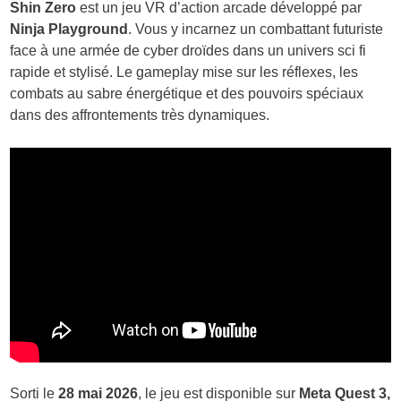
Shin Zero
est un jeu VR d’action arcade développé par
Ninja Playground
. Vous y incarnez un combattant futuriste
face à une armée de cyber droïdes dans un univers sci fi
rapide et stylisé. Le gameplay mise sur les réflexes, les
combats au sabre énergétique et des pouvoirs spéciaux
dans des affrontements très dynamiques.
Sorti le
28 mai 2026
, le jeu est disponible sur
Meta Quest 3,