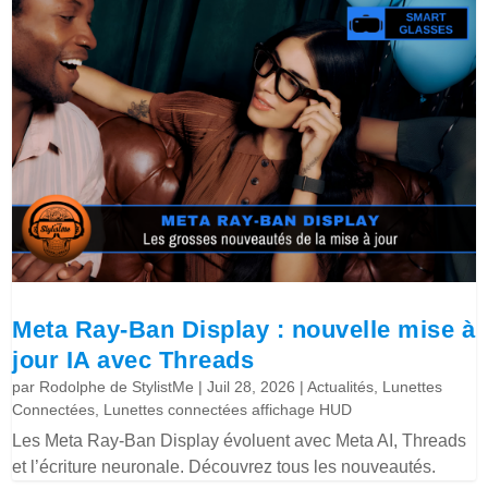
Meta Ray-Ban Display : nouvelle mise à
jour IA avec Threads
par
Rodolphe de StylistMe
|
Juil 28, 2026
|
Actualités
,
Lunettes
Connectées
,
Lunettes connectées affichage HUD
Les Meta Ray-Ban Display évoluent avec Meta AI, Threads
et l’écriture neuronale. Découvrez tous les nouveautés.