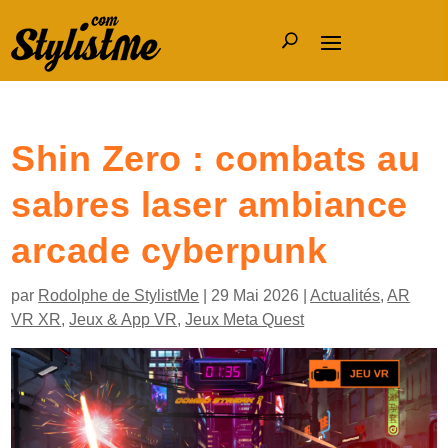
Shin Zero : combats au
sabres laser ambiance
arcade cyberpunk
par
Rodolphe de StylistMe
|
29 Mai 2026
|
Actualités
,
AR
VR XR
,
Jeux & App VR
,
Jeux Meta Quest