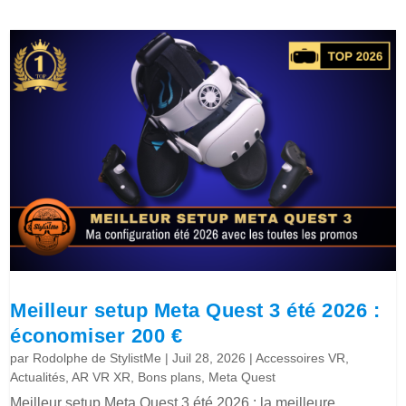
Meilleur setup Meta Quest 3 été 2026 :
économiser 200 €
par
Rodolphe de StylistMe
|
Juil 28, 2026
|
Accessoires VR
,
Actualités
,
AR VR XR
,
Bons plans
,
Meta Quest
Meilleur setup Meta Quest 3 été 2026 : la meilleure