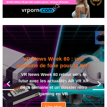
VR News Week 80 : une
semaine de folie pour la XR !
VR News Week 80 retour vers le
futur avec les actualités AR VR XR
de la semaine et un dossier rétro
gaming en VR
Lire plus