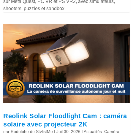
sur Meta Quest, PC VR et PS VR2, avec simulateurs,
shooters, puzzles et sandbox.
Reolink Solar Floodlight Cam : caméra
solaire avec projecteur 2K
par
Rodolphe de StylistMe
|
Juil 30, 2026
|
Actualités
,
Caméra