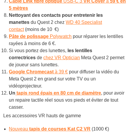
Câble Link
fibre optique
USB-C 3
VR Cover
à
59 € en
5 mètres
Nettoyant des contacts pour entretenir les
manettes
du Quest 2 chez
WD 40 Specialist
contact
(moins de 10 €)
Pâte de polissage
Polywatch
pour réparer les lentilles
rayées à moins de 6 €.
Si vous portez des lunettes,
les lentilles
correctrices
de
chez VR Optician
Meta Quest 2 permet
de joueur sans lunettes.
Google Chromecast
à 39 €
pour diffuser la vidéo du
Meta Quest 2 en grand sur votre TV ou un
vidéoprojecteur.
Un
tapis rond épais en 80 cm de diamètre
, pour avoir
un repaire tactile réel sous vos pieds et éviter de tout
casser.
Les accessoires VR hauts de gamme
Nouveau
tapis de courses Kat C2 VR
(1000 €)