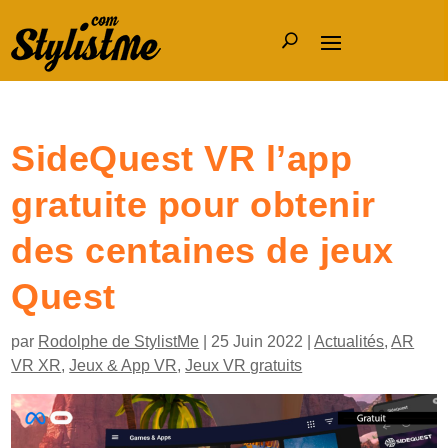
SideQuest VR l’app
gratuite pour obtenir
des centaines de jeux
Quest
par
Rodolphe de StylistMe
|
25 Juin 2022
|
Actualités
,
AR
VR XR
,
Jeux & App VR
,
Jeux VR gratuits