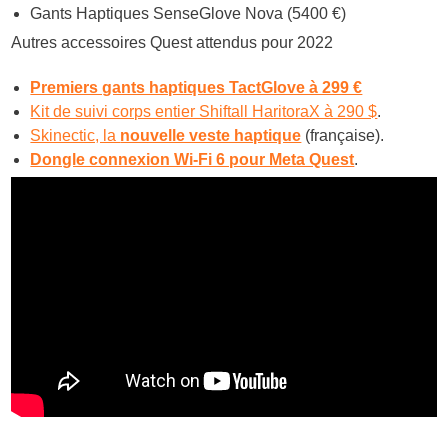
Gants Haptiques SenseGlove Nova (5400 €)
Autres accessoires Quest attendus pour 2022
Premiers gants haptiques TactGlove à 299 €
Kit de suivi corps entier Shiftall HaritoraX à 290 $
.
Skinectic, la
nouvelle veste haptique
(française).
Dongle connexion Wi-Fi 6 pour Meta Quest
.