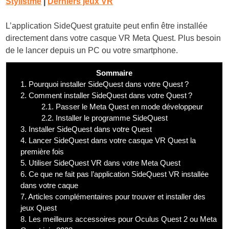
Stylistme
|
Derniers jeux VR
L’application SideQuest gratuite peut enfin être installée
directement dans votre casque VR Meta Quest. Plus besoin
de le lancer depuis un PC ou votre smartphone.
Sommaire
1.
Pourquoi installer SideQuest dans votre Quest ?
2.
Comment installer SideQuest dans votre Quest ?
2.1.
Passer le Meta Quest en mode développeur
2.2.
Installer le programme SideQuest
3.
Installer SideQuest dans votre Quest
4.
Lancer SideQuest dans votre casque VR Quest la
première fois
5.
Utiliser SideQuest VR dans votre Meta Quest
6.
Ce que ne fait pas l’application SideQuest VR installée
dans votre caque
7.
Articles complémentaires pour trouver et installer des
jeux Quest
8.
Les meilleurs accessoires pour Oculus Quest 2 ou Meta