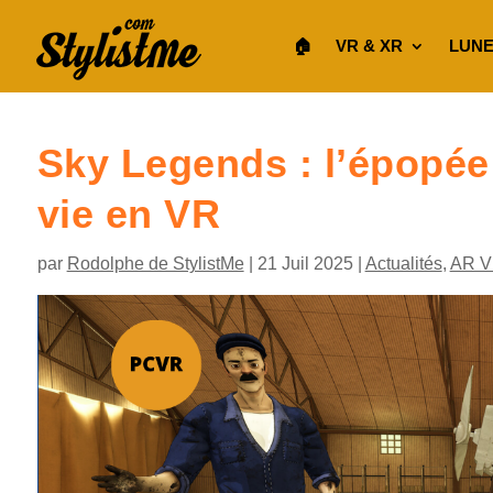
🏠︎
VR & XR
LUNE
Sky Legends : l’épopée
vie en VR
par
Rodolphe de StylistMe
|
21 Juil 2025
|
Actualités
,
AR V