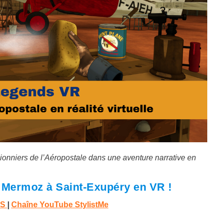
ionniers de l’Aéropostale dans une aventure narrative en
Mermoz à Saint-Exupéry en VR !
3S
|
Chaîne YouTube StylistMe