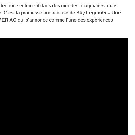
sporter non seulement dans des mondes imaginaires, mais
re. C’est la promesse audacieuse de
Sky Legends – Une
PER AC
qui s’annonce comme l’une des expériences