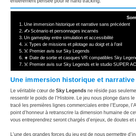
entièrement pensée pour le hand tracking.
Som
1.
Une immersion historique et narrative sans précédent
2.
✍️ Scénario et personnages incarnés
3.
Un gameplay entre simulation et accessibilité
4.
⚔️ Types de missions et pilotage au doigt et à l’œil
5.
☠️ Premier avis sur Sky Legends
6.
☀️ Date de sortie et casques VR compatibles Sky Legen
7.
☠️ Premier avis sur Sky Legends et le studio SUPER A
Une immersion historique et narrative
Le véritable cœur de
Sky Legends
ne réside pas seulemen
ressentir le poids de l’Histoire. Le jeu nous plonge dans l
tracé les premières lignes commerciales entre l’Europe, l
point d’honneur à retranscrire la dimension humaine de cet
vous entreprendrez seront chargés d’enjeux, de doutes et d
L’une des grandes forces du jeu est de nous permettre d’i