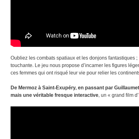
Oubliez les combats spatiaux et les donjons fantastiques ; 
touchante. Le jeu nous propose d’incarner les figures lég
ces femmes qui ont risqué leur vie pour relier les continents
De Mermoz à Saint-Exupéry, en passant par Guillaumet,
mais une véritable fresque interactive
, un « grand film d