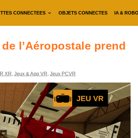
TTES CONNECTEES
OBJETS CONNECTES
IA & ROB
 de l’Aéropostale prend
R XR
,
Jeux & App VR
,
Jeux PCVR