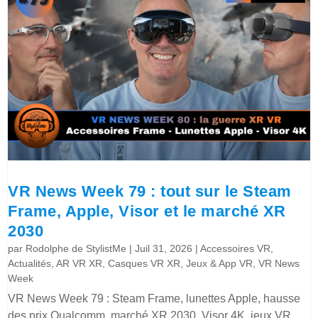
VR News Week 79 : tout sur le Steam
Frame, Apple, Visor et le marché XR
2030
par
Rodolphe de StylistMe
|
Juil 31, 2026
|
Accessoires VR
,
Actualités
,
AR VR XR
,
Casques VR XR
,
Jeux & App VR
,
VR News
Week
VR News Week 79 : Steam Frame, lunettes Apple, hausse
des prix Qualcomm, marché XR 2030, Visor 4K, jeux VR