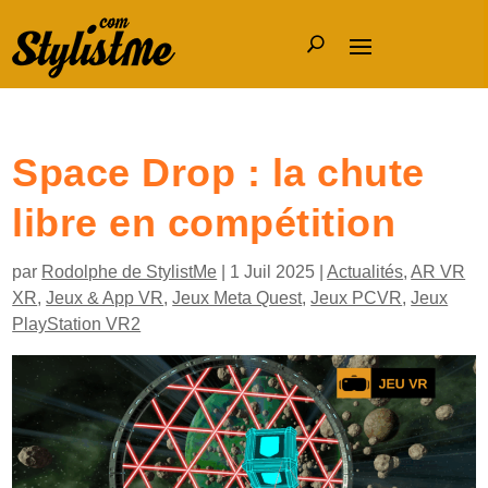
Space Drop : la chute
libre en compétition
par
Rodolphe de StylistMe
|
1 Juil 2025
|
Actualités
,
AR VR
XR
,
Jeux & App VR
,
Jeux Meta Quest
,
Jeux PCVR
,
Jeux
PlayStation VR2