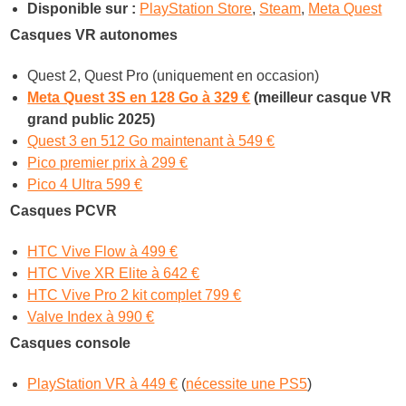
Disponible sur :
PlayStation Store
,
Steam
,
Meta Quest
Casques VR autonomes
Quest 2, Quest Pro (uniquement en occasion)
Meta Quest 3S en 128 Go à 329 €
(meilleur casque VR
grand public 2025)
Quest 3 en 512 Go maintenant à 549 €
Pico premier prix à 299 €
Pico 4 Ultra 599 €
Casques PCVR
HTC Vive Flow à 499 €
HTC Vive XR Elite à 642 €
HTC Vive Pro 2 kit complet 799 €
Valve Index à 990 €
Casques console
PlayStation VR à 449 €
(
nécessite une PS5
)