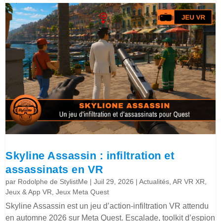
Skyline Assassin : infiltration et
assassinats en VR
par
Rodolphe de StylistMe
|
Juil 29, 2026
|
Actualités
,
AR VR XR
,
Jeux & App VR
,
Jeux Meta Quest
Skyline Assassin est un jeu d’action-infiltration VR attendu
en automne 2026 sur Meta Quest. Escalade, toolkit d’espion