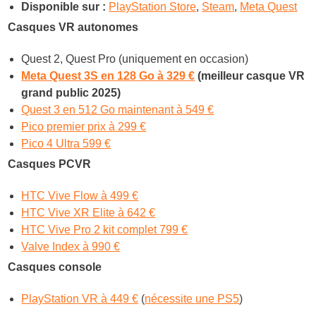
Disponible sur :
PlayStation Store
,
Steam
,
Meta Quest
Casques VR autonomes
Quest 2, Quest Pro (uniquement en occasion)
Meta Quest 3S en 128 Go à 329 €
(meilleur casque VR
grand public 2025)
Quest 3 en 512 Go maintenant à 549 €
Pico premier prix à 299 €
Pico 4 Ultra 599 €
Casques PCVR
HTC Vive Flow à 499 €
HTC Vive XR Elite à 642 €
HTC Vive Pro 2 kit complet 799 €
Valve Index à 990 €
Casques console
PlayStation VR à 449 €
(
nécessite une PS5
)