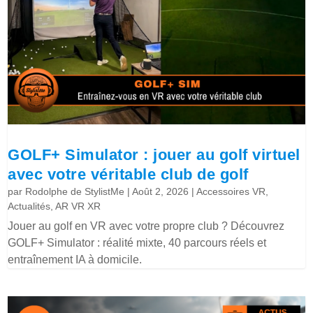
GOLF+ Simulator : jouer au golf virtuel
avec votre véritable club de golf
par
Rodolphe de StylistMe
|
Août 2, 2026
|
Accessoires VR
,
Actualités
,
AR VR XR
Jouer au golf en VR avec votre propre club ? Découvrez
GOLF+ Simulator : réalité mixte, 40 parcours réels et
entraînement IA à domicile.