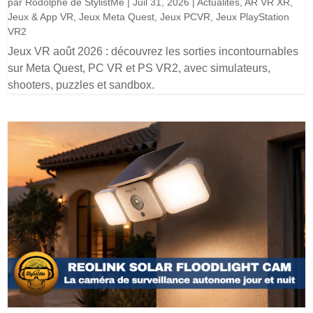
par
Rodolphe de StylistMe
|
Juil 31, 2026
|
Actualités
,
AR VR XR
,
Jeux & App VR
,
Jeux Meta Quest
,
Jeux PCVR
,
Jeux PlayStation
VR2
Jeux VR août 2026 : découvrez les sorties incontournables
sur Meta Quest, PC VR et PS VR2, avec simulateurs,
shooters, puzzles et sandbox.