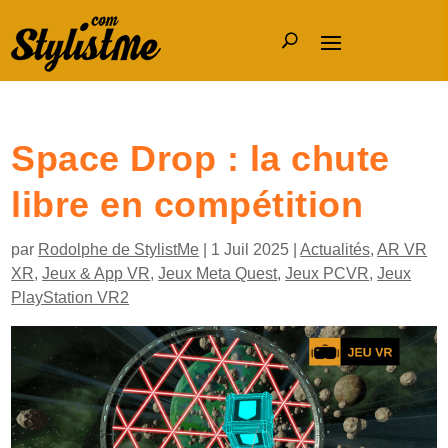
Space Drop : la chute
libre en compétition
par
Rodolphe de StylistMe
|
1 Juil 2025
|
Actualités
,
AR VR
XR
,
Jeux & App VR
,
Jeux Meta Quest
,
Jeux PCVR
,
Jeux
PlayStation VR2