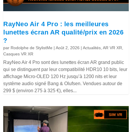
RayNeo Air 4 Pro : les meilleures
lunettes écran AR qualité/prix en 2026
?
par
Rodolphe de StylistMe
|
Août 2, 2026
|
Actualités
,
AR VR XR
,
Casques VR XR
RayNeo Air 4 Pro sont des lunettes écran AR grand public
qui se distinguent par leur compatibilité HDR10 10 bits, leur
affichage Micro-OLED 120 Hz jusqu’à 1200 nits et leur
système audio signé Bang & Olufsen. Vendues autour de
299 $ (environ 275 à 325 €), elles...