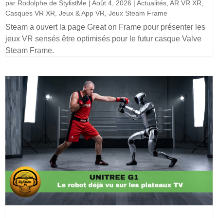
par
Rodolphe de StylistMe
|
Août 4, 2026
|
Actualités
,
AR VR XR
,
Casques VR XR
,
Jeux & App VR
,
Jeux Steam Frame
Steam a ouvert la page Great on Frame pour présenter les
jeux VR sensés être optimisés pour le futur casque Valve
Steam Frame.