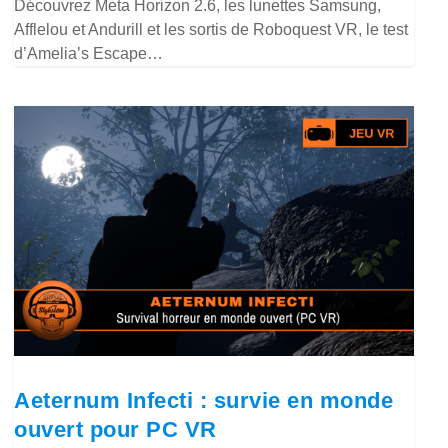
Découvrez Meta Horizon 2.6, les lunettes Samsung,
Afflelou et Andurill et les sortis de Roboquest VR, le test
d’Amelia’s Escape…
Aeternum Infecti : survie en monde
ouvert pour PC VR