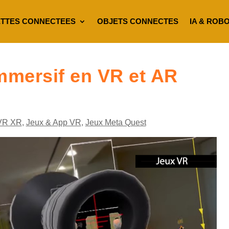
TTES CONNECTEES
OBJETS CONNECTES
IA & ROB
immersif en VR et AR
VR XR
,
Jeux & App VR
,
Jeux Meta Quest