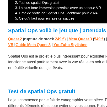
2.
Test de spatial Ops gratuit
3.
La plus forte immersion possible avec un casque VR
4.
Date de sortie de Spatial Ops ; confirmé pour 2024
5.
Ce qu’il faut pour en faire un succès
Spatial Ops voilà le jeu que j’attendai
Quest 2
(rupture de stock
249 €)
|
Meta Quest 3
(
549 €
)
VR
|
Guide Meta Quest 3
|
YouTube Stylistme
Spatial Ops est le projet le plus intéressant pour exploite
fonctionne aussi parfaitement avec la vue réelle en noir et
en réalité virtuelle dont je rêvais.
Test de spatial Ops gratuit
Le jeu commence par le fait de cartographier votre pièce. P
différents éléments réels pour éviter de vous cogner. Puis