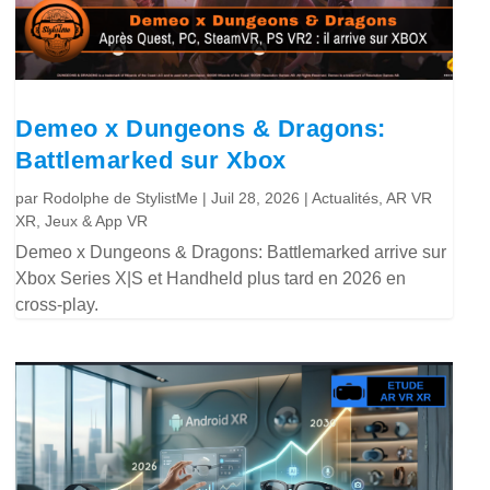
Demeo x Dungeons & Dragons:
Battlemarked sur Xbox
par
Rodolphe de StylistMe
|
Juil 28, 2026
|
Actualités
,
AR VR
XR
,
Jeux & App VR
Demeo x Dungeons & Dragons: Battlemarked arrive sur
Xbox Series X|S et Handheld plus tard en 2026 en
cross-play.