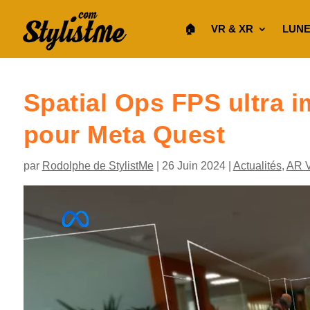
🏠︎
VR & XR
LUNE
Spatial Ops FPS ultra 
pour Meta Quest
par
Rodolphe de StylistMe
|
26 Juin 2024
|
Actualités
,
AR 