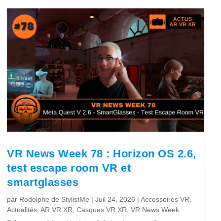
VR News Week 78 : Horizon OS 2.6,
test escape room VR et
smartglasses
par
Rodolphe de StylistMe
|
Juil 24, 2026
|
Accessoires VR
,
Actualités
,
AR VR XR
,
Casques VR XR
,
VR News Week