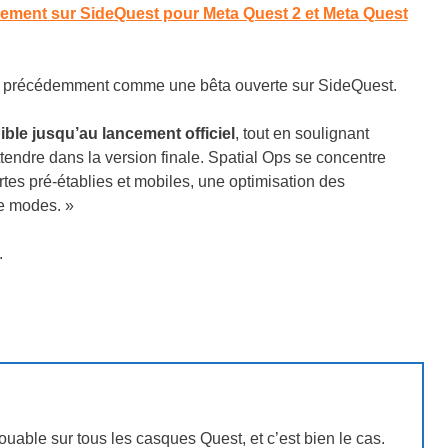
itement sur SideQuest pour Meta Quest 2 et Meta Quest
aru précédemment comme une bêta ouverte sur SideQuest.
ible jusqu’au lancement officiel
, tout en soulignant
endre dans la version finale. Spatial Ops se concentre
rtes pré-établies et mobiles, une optimisation des
e modes. »
.
 jouable sur tous les casques Quest, et c’est bien le cas.