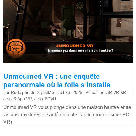
Unmourned VR : une enquête
paranormale où la folie s’installe
par
Rodolphe de StylistMe
|
Juil 23, 2026
|
Actualités
,
AR VR XR
,
Jeux & App VR
,
Jeux PCVR
Unmourned VR vous plonge dans une maison hantée entre
visions, mystères et santé mentale fragile (pour casque PC
VR)