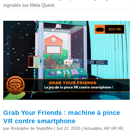
signalés sur Meta Quest.
Grab Your Friends : machine à pince
VR contre smartphone
par
Rodolphe de StylistMe
|
Juil 22, 2026
|
Actualités
,
AR VR XR
,