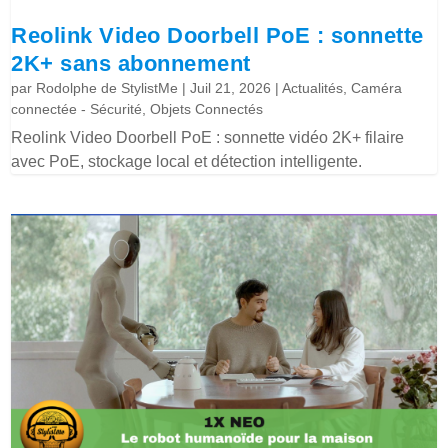
Reolink Video Doorbell PoE : sonnette
2K+ sans abonnement
par
Rodolphe de StylistMe
|
Juil 21, 2026
|
Actualités
,
Caméra
connectée - Sécurité
,
Objets Connectés
Reolink Video Doorbell PoE : sonnette vidéo 2K+ filaire
avec PoE, stockage local et détection intelligente.