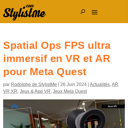
Spatial Ops FPS ultra
immersif en VR et AR
pour Meta Quest
par
Rodolphe de StylistMe
|
26 Juin 2024
|
Actualités
,
AR
VR XR
,
Jeux & App VR
,
Jeux Meta Quest