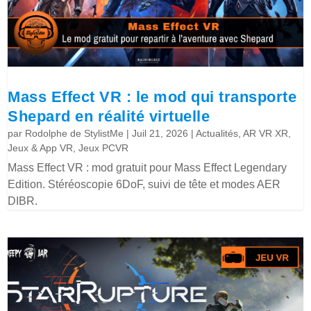
Mass Effect VR : le mod qui transporte
Shepard en réalité virtuelle
par
Rodolphe de StylistMe
|
Juil 21, 2026
|
Actualités
,
AR VR XR
,
Jeux & App VR
,
Jeux PCVR
Mass Effect VR : mod gratuit pour Mass Effect Legendary
Edition. Stéréoscopie 6DoF, suivi de tête et modes AER
DIBR.