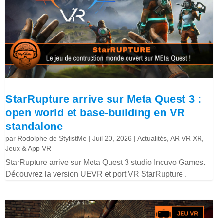
StarRupture arrive sur Meta Quest 3 :
open world et base-building en VR
standalone
par
Rodolphe de StylistMe
|
Juil 20, 2026
|
Actualités
,
AR VR XR
,
Jeux & App VR
StarRupture arrive sur Meta Quest 3 studio Incuvo Games.
Découvrez la version UEVR et port VR StarRupture .