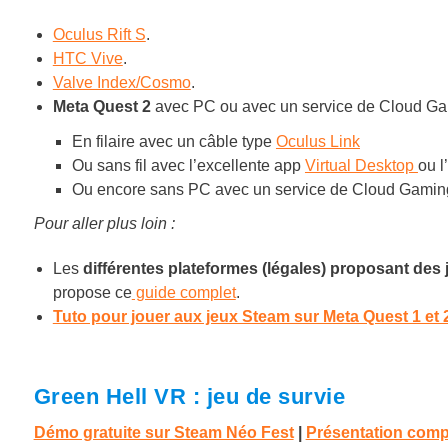
Oculus Rift S
.
HTC Vive
.
Valve Index/Cosmo
.
Meta Quest 2
avec PC ou avec un service de Cloud Gam
En filaire avec un câble type
Oculus Link
Ou sans fil avec l’excellente app
Virtual Desktop
ou l
Ou encore sans PC avec un service de Cloud Gam
Pour aller plus loin :
Les
différentes plateformes (légales) proposant des j
propose ce
guide complet
.
Tuto pour jouer aux jeux Steam sur Meta Quest 1 et 
Green Hell VR : jeu de survie
Démo gratuite sur Steam Néo Fest
|
Présentation comp