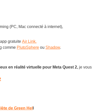
ing (PC, Mac connecté à internet),
’app gratuite
Air Link.
ing comme
PlutoSphere
ou
Shadow
.
eux en réalité virtuelle pour Meta Quest 2,
je vous
2
lète de Green Hel
l