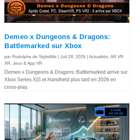
Demeo x Dungeons & Dragons:
Battlemarked sur Xbox
par
Rodolphe de StylistMe
|
Juil 28, 2026
|
Actualités
,
AR VR
XR
,
Jeux & App VR
Demeo x Dungeons & Dragons: Battlemarked arrive sur
Xbox Series X|S et Handheld plus tard en 2026 en
cross-play.