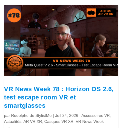
VR News Week 78 : Horizon OS 2.6,
test escape room VR et
smartglasses
par
Rodolphe de StylistMe
|
Juil 24, 2026
|
Accessoires VR
,
Actualités
,
AR VR XR
,
Casques VR XR
,
VR News Week