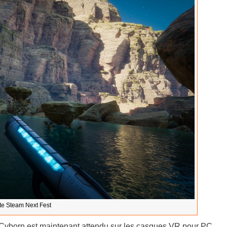
te Steam Next Fest
o Cyborn est maintenant attendu sur les casques VR pour PC