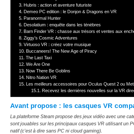
3.
Hubris : action et aventure futuriste
4.
Demeo PC edition : le Donjon & Dragons en VR
5.
Paranormal Hunter
6.
Desolatium : enquête dans les ténèbres
7.
Barn Finder VR : chasse aux trésors et ventes aux ench
8.
Ziggy’s Cosmic Adventures
9.
Virtuoso VR : créez votre musique
10.
Buccaneers! The New Age of Piracy
11.
The Last Taxi
12.
We Are One
13.
Now There Be Goblins
14.
Nitro Nation VR
15.
Les meilleurs accessoires pour Oculus Quest 2 ou Met
15.1.
Recevez les dernières nouvelles sur la VR dire
Avant propose : les casques VR comp
La plateforme Steam propose des jeux vidéo avec une catég
sont jouables sur les principaux casques VR utilisant un
natif (c’est à dire sans PC ni cloud gaming).