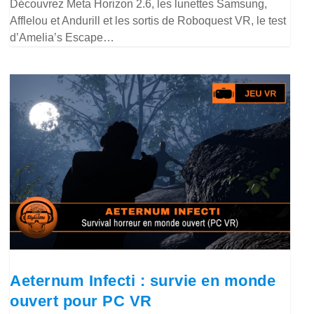
Découvrez Meta Horizon 2.6, les lunettes Samsung,
Afflelou et Andurill et les sortis de Roboquest VR, le test
d’Amelia’s Escape…
Aeternum Infecti : survie en monde
ouvert pour PC VR