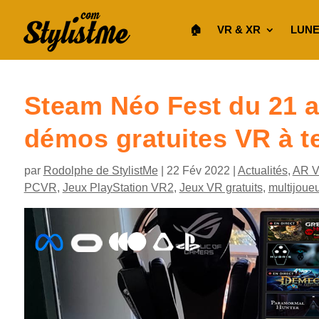
🏠︎
VR & XR
LUNE
Steam Néo Fest du 21 au
démos gratuites VR à 
par
Rodolphe de StylistMe
|
22 Fév 2022
|
Actualités
,
AR 
PCVR
,
Jeux PlayStation VR2
,
Jeux VR gratuits
,
multijoue