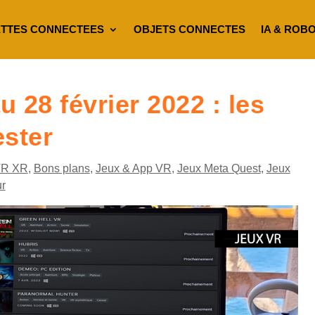
TTES CONNECTEES
OBJETS CONNECTES
IA & ROB
 28 février 2022 : les
tester
VR XR
,
Bons plans
,
Jeux & App VR
,
Jeux Meta Quest
,
Jeux
ur