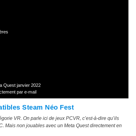
ères
a Quest janvier 2022
ctement par e-mail
atibles Steam Néo Fest
orie VR. On parle ici de jeux PCVR, c’est-à-dire qu’ils
 PC. Mais non jouables avec un Meta Quest directement en