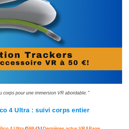
 du corps pour une immersion VR abordable. ”
co 4 Ultra : suivi corps entier
Pico 4 Ultra
(
599 €
)
|
Dernières actus VR
|
Page