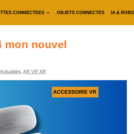
TTES CONNECTEES
OBJETS CONNECTES
IA & ROB
 4 mon nouvel
Actualités
,
AR VR XR