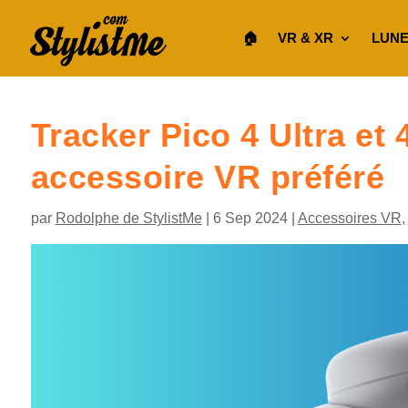
🏠︎
VR & XR
LUNE
Tracker Pico 4 Ultra et
accessoire VR préféré
par
Rodolphe de StylistMe
|
6 Sep 2024
|
Accessoires VR
,