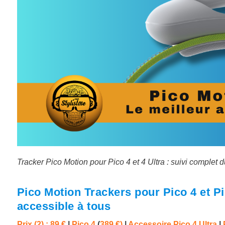
Tracker Pico Motion pour Pico 4 et 4 Ultra : suivi complet
Pico Motion Trackers
pour Pico 4 et Pi
accessible à tous
Prix (2) : 89 €
|
Pico 4
(
389 €)
|
Accessoire Pico 4 Ultra
|