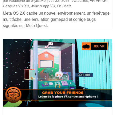
par
Rodolphe de StylistMe
|
Juil 22, 2026
|
Actualités
,
AR VR XR
,
Casques VR XR
,
Jeux & App VR
,
OS Meta
Meta OS 2.6 cache un nouvel environnement, un fenêtrage
multitâche, une émulation gamepad et corrige bugs
signalés sur Meta Quest.