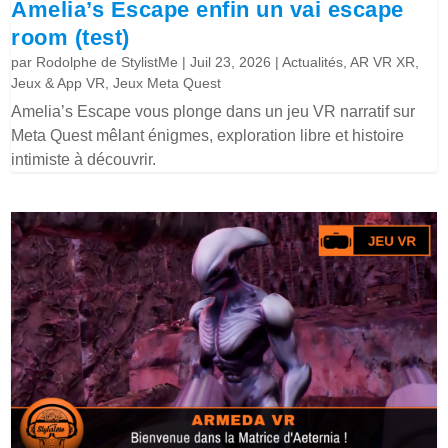
Amelia’s Escape enfin un vai escape
room (test)
par
Rodolphe de StylistMe
|
Juil 23, 2026
|
Actualités
,
AR VR XR
,
Jeux & App VR
,
Jeux Meta Quest
Amelia’s Escape vous plonge dans un jeu VR narratif sur
Meta Quest mêlant énigmes, exploration libre et histoire
intimiste à découvrir.