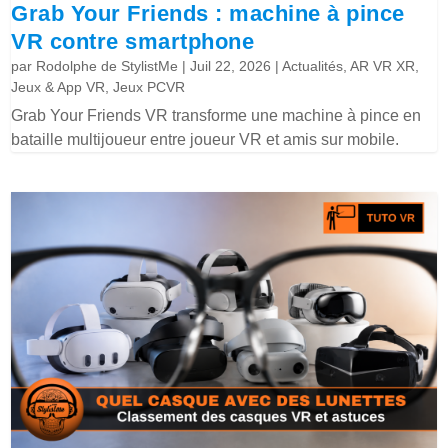
Grab Your Friends : machine à pince
VR contre smartphone
par
Rodolphe de StylistMe
|
Juil 22, 2026
|
Actualités
,
AR VR XR
,
Jeux & App VR
,
Jeux PCVR
Grab Your Friends VR transforme une machine à pince en
bataille multijoueur entre joueur VR et amis sur mobile.