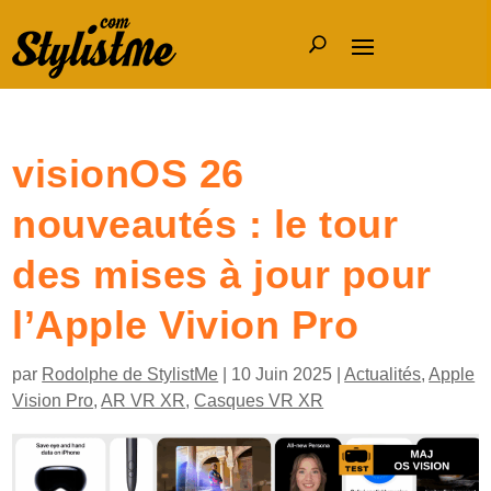
visionOS 26
nouveautés : le tour
des mises à jour pour
l’Apple Vivion Pro
par
Rodolphe de StylistMe
|
10 Juin 2025
|
Actualités
,
Apple
Vision Pro
,
AR VR XR
,
Casques VR XR