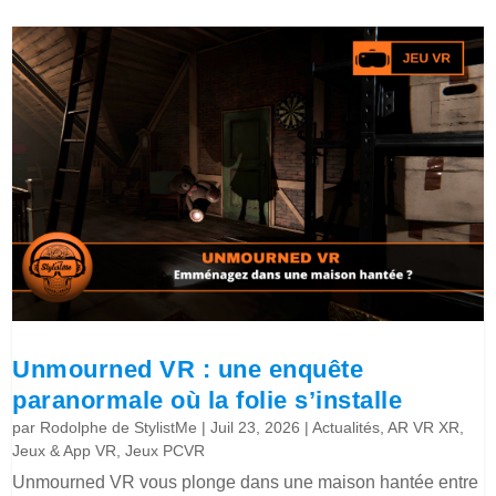
Unmourned VR : une enquête
paranormale où la folie s’installe
par
Rodolphe de StylistMe
|
Juil 23, 2026
|
Actualités
,
AR VR XR
,
Jeux & App VR
,
Jeux PCVR
Unmourned VR vous plonge dans une maison hantée entre