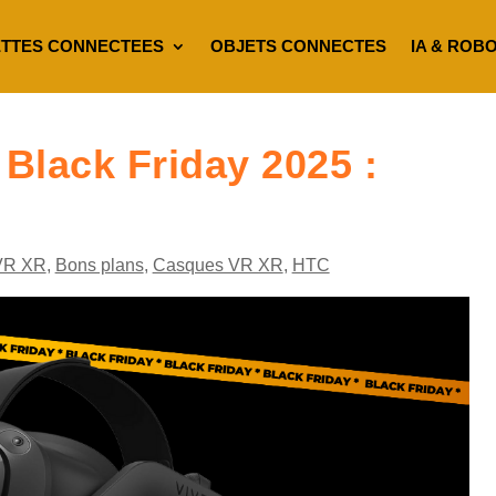
TTES CONNECTEES
OBJETS CONNECTES
IA & ROB
Black Friday 2025 :
VR XR
,
Bons plans
,
Casques VR XR
,
HTC