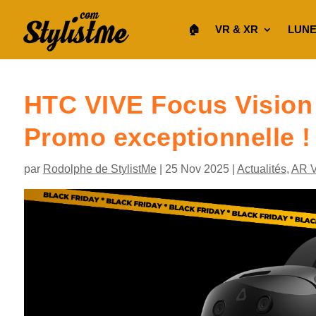
🏠︎
VR & XR
LUNE
HTC VIVE Focus Vision 
Promo exceptionnelle !
par
Rodolphe de StylistMe
|
25 Nov 2025
|
Actualités
,
AR 