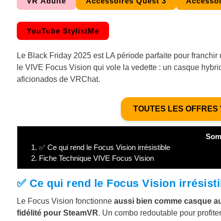
VR Adulte
Accessoires Quest 3
Accessoi
YouTube StylistMe
Le Black Friday 2025 est LA période parfaite pour franchir 
le VIVE Focus Vision qui vole la vedette : un casque hybr
aficionados de VRChat.
TOUTES LES OFFRES 
Som
1.
✅ Ce qui rend le Focus Vision irrésistible
2.
Fiche Technique VIVE Focus Vision
✅ Ce qui rend le Focus Vision irrésisti
Le Focus Vision fonctionne
aussi bien comme casque a
fidélité pour SteamVR
. Un combo redoutable pour profiter 