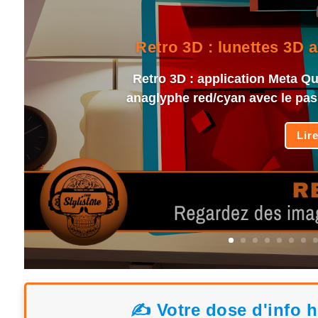
Retro 3D : lunettes 3D 
Retro 3D : application Meta Que
anaglyphe red/cyan avec le pas
Lir
✍️ Votre dose d'info 