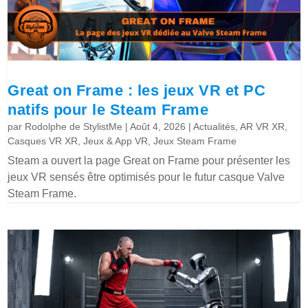
Great on Frame : les jeux VR et PC
natifs pour le Steam Frame
par
Rodolphe de StylistMe
|
Août 4, 2026
|
Actualités
,
AR VR XR
,
Casques VR XR
,
Jeux & App VR
,
Jeux Steam Frame
Steam a ouvert la page Great on Frame pour présenter les
jeux VR sensés être optimisés pour le futur casque Valve
Steam Frame.