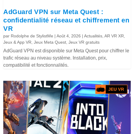
AdGuard VPN sur Meta Quest :
confidentialité réseau et chiffrement en
VR
par
Rodolphe de StylistMe
|
Août 4, 2026
|
Actualités
,
AR VR XR
,
Jeux & App VR
,
Jeux Meta Quest
,
Jeux VR gratuits
AdGuard VPN est disponible sur Meta Quest pour chiffrer le
trafic réseau au niveau système. Installation, prix,
compatibilité et fonctionnalités.