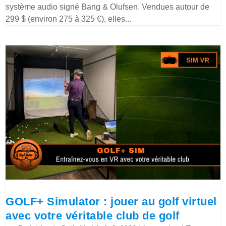
système audio signé Bang & Olufsen. Vendues autour de
299 $ (environ 275 à 325 €), elles...
GOLF+ Simulator : jouer au golf virtuel
avec votre véritable club de golf