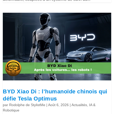
BYD Xiao Di : l’humanoïde chinois qui
défie Tesla Optimus
par
Rodolphe de StylistMe
|
Août 6, 2026
|
Actualités
,
IA &
Robotique