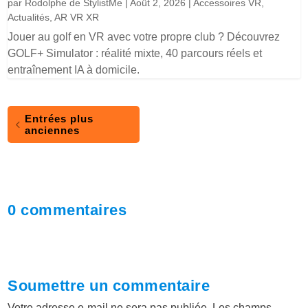
par
Rodolphe de StylistMe
|
Août 2, 2026
|
Accessoires VR
,
Actualités
,
AR VR XR
Jouer au golf en VR avec votre propre club ? Découvrez
GOLF+ Simulator : réalité mixte, 40 parcours réels et
entraînement IA à domicile.
Entrées plus
anciennes
0 commentaires
Soumettre un commentaire
Votre adresse e-mail ne sera pas publiée.
Les champs