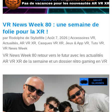
VR News Week 80 : une semaine de
folie pour la XR !
par
Rodolphe de StylistMe
|
Août 7, 2026
|
Accessoires VR
,
Actualités
,
AR VR XR
,
Casques VR XR
,
Jeux & App VR
,
Tuto VR
,
VR News Week
VR News Week 80 retour vers le futur avec les actualités
AR VR XR de la semaine et un dossier rétro gaming en VR