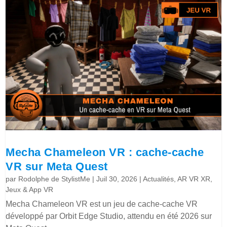
Mecha Chameleon VR : cache-cache
VR sur Meta Quest
par
Rodolphe de StylistMe
|
Juil 30, 2026
|
Actualités
,
AR VR XR
,
Jeux & App VR
Mecha Chameleon VR est un jeu de cache-cache VR
développé par Orbit Edge Studio, attendu en été 2026 sur