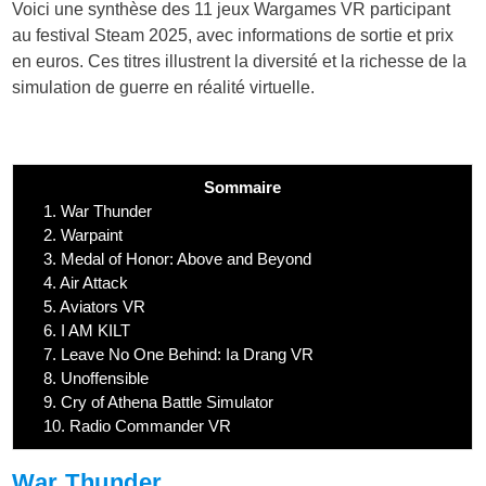
Voici une synthèse des 11 jeux Wargames VR participant
au festival Steam 2025, avec informations de sortie et prix
en euros. Ces titres illustrent la diversité et la richesse de la
simulation de guerre en réalité virtuelle.
Sommaire
1.
War Thunder
2.
Warpaint
3.
Medal of Honor: Above and Beyond
4.
Air Attack
5.
Aviators VR
6.
I AM KILT
7.
Leave No One Behind: Ia Drang VR
8.
Unoffensible
9.
Cry of Athena Battle Simulator
10.
Radio Commander VR
War Thunder