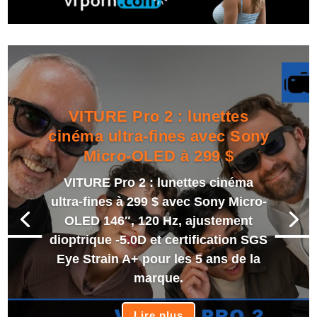
VITURE Pro 2 : lunettes
cinéma ultra-fines avec Sony
Micro-OLED à 299 $
VITURE Pro 2 : lunettes cinéma
ultra-fines à 299 $ avec Sony Micro-
OLED 146″, 120 Hz, ajustement
dioptrique -5.0D et certification SGS
Eye Strain A+ pour les 5 ans de la
marque.
Lire plus