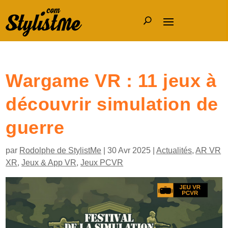
Wargame VR : 11 jeux à
découvrir simulation de
guerre
par
Rodolphe de StylistMe
|
30 Avr 2025
|
Actualités
,
AR VR
XR
,
Jeux & App VR
,
Jeux PCVR