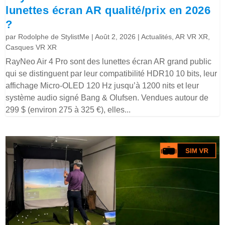
lunettes écran AR qualité/prix en 2026
?
par
Rodolphe de StylistMe
|
Août 2, 2026
|
Actualités
,
AR VR XR
,
Casques VR XR
RayNeo Air 4 Pro sont des lunettes écran AR grand public
qui se distinguent par leur compatibilité HDR10 10 bits, leur
affichage Micro-OLED 120 Hz jusqu’à 1200 nits et leur
système audio signé Bang & Olufsen. Vendues autour de
299 $ (environ 275 à 325 €), elles...