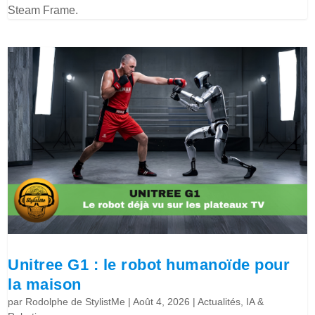
Steam Frame.
Unitree G1 : le robot humanoïde pour
la maison
par
Rodolphe de StylistMe
|
Août 4, 2026
|
Actualités
,
IA &