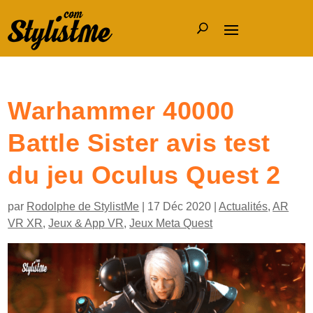
Warhammer 40000
Battle Sister avis test
du jeu Oculus Quest 2
par
Rodolphe de StylistMe
|
17 Déc 2020
|
Actualités
,
AR
VR XR
,
Jeux & App VR
,
Jeux Meta Quest