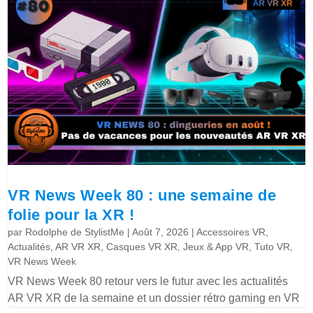
VR News Week 80 : une semaine de
folie pour la XR !
par
Rodolphe de StylistMe
|
Août 7, 2026
|
Accessoires VR
,
Actualités
,
AR VR XR
,
Casques VR XR
,
Jeux & App VR
,
Tuto VR
,
VR News Week
VR News Week 80 retour vers le futur avec les actualités
AR VR XR de la semaine et un dossier rétro gaming en VR