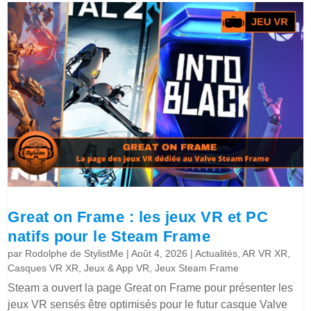
Great on Frame : les jeux VR et PC
natifs pour le Steam Frame
par
Rodolphe de StylistMe
|
Août 4, 2026
|
Actualités
,
AR VR XR
,
Casques VR XR
,
Jeux & App VR
,
Jeux Steam Frame
Steam a ouvert la page Great on Frame pour présenter les
jeux VR sensés être optimisés pour le futur casque Valve