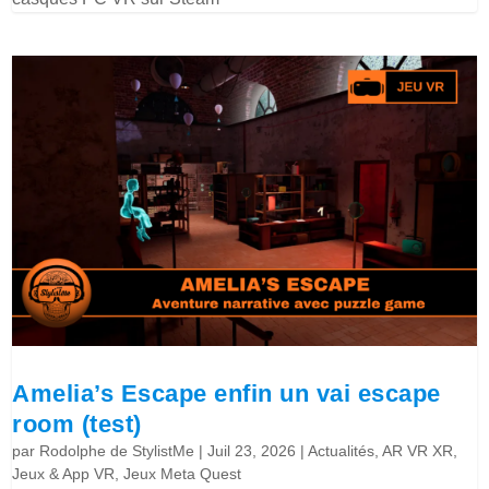
Amelia’s Escape enfin un vai escape
room (test)
par
Rodolphe de StylistMe
|
Juil 23, 2026
|
Actualités
,
AR VR XR
,
Jeux & App VR
,
Jeux Meta Quest