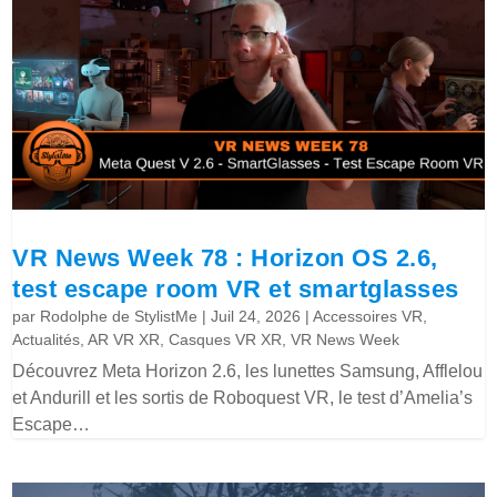
VR News Week 78 : Horizon OS 2.6,
test escape room VR et smartglasses
par
Rodolphe de StylistMe
|
Juil 24, 2026
|
Accessoires VR
,
Actualités
,
AR VR XR
,
Casques VR XR
,
VR News Week
Découvrez Meta Horizon 2.6, les lunettes Samsung, Afflelou
et Andurill et les sortis de Roboquest VR, le test d’Amelia’s
Escape…