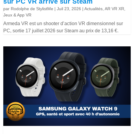
sur PC VR arrive sur Steam
par
Rodolphe de StylistMe
|
Juil 23, 2026
|
Actualités
,
AR VR XR
,
Jeux & App VR
Armeda VR est un shooter d’action VR dimensionnel sur
PC, sortie 17 juillet 2026 sur Steam au prix de 13,16 €.