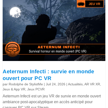
Aeternum Infecti : survie en monde
ouvert pour PC VR
par
Rodolphe de StylistMe
|
Juil 24, 2026
|
Actualités
,
AR VR XR
,
Jeux & App VR
,
Jeux PCVR
Aeternum Infecti est un jeu VR de survie en monde ouvert
ambiance post-apocalyptique en accès anticipé pour
casques PC VR sur Steam