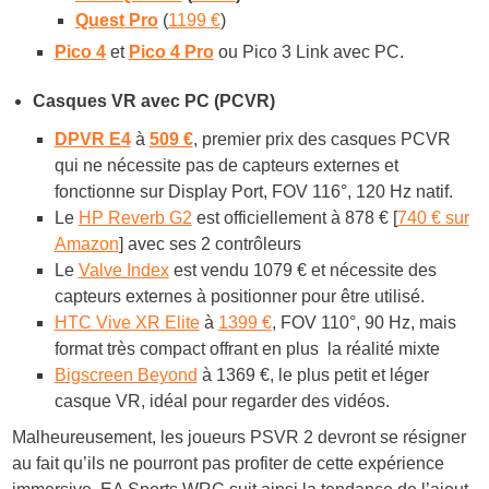
Quest Pro
(
1199 €
)
Pico 4
et
Pico 4 Pro
ou Pico 3 Link avec PC.
Casques VR avec PC (PCVR)
DPVR E4
à
509 €
, premier prix des casques PCVR
qui ne nécessite pas de capteurs externes et
fonctionne sur Display Port, FOV 116°, 120 Hz natif.
Le
HP Reverb G2
est officiellement à 878 € [
740 € sur
Amazon
] avec ses 2 contrôleurs
Le
Valve Index
est vendu 1079 € et nécessite des
capteurs externes à positionner pour être utilisé.
HTC Vive XR Elite
à
1399 €
, FOV 110°, 90 Hz, mais
format très compact offrant en plus la réalité mixte
Bigscreen Beyond
à 1369 €, le plus petit et léger
casque VR, idéal pour regarder des vidéos.
Malheureusement, les joueurs PSVR 2 devront se résigner
au fait qu’ils ne pourront pas profiter de cette expérience