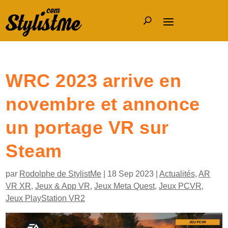
WRC 2023 arrive en
novembre et annonce
un portage VR sur
Steam
par
Rodolphe de StylistMe
|
18 Sep 2023
|
Actualités
,
AR
VR XR
,
Jeux & App VR
,
Jeux Meta Quest
,
Jeux PCVR
,
Jeux PlayStation VR2