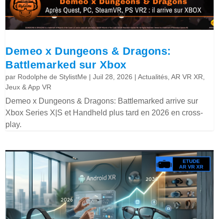
Demeo x Dungeons & Dragons:
Battlemarked sur Xbox
par
Rodolphe de StylistMe
|
Juil 28, 2026
|
Actualités
,
AR VR XR
,
Jeux & App VR
Demeo x Dungeons & Dragons: Battlemarked arrive sur
Xbox Series X|S et Handheld plus tard en 2026 en cross-
play.