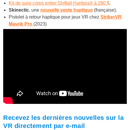
Kit de suivi corps entier Shiftall HaritoraX à 290 $
.
Skinectic
, une
nouvelle veste haptique
(française).
Pistolet à retour haptique pour jeux VR chez
StrikerVR
Mavrik Pro
(2023)
Recevez les dernières nouvelles sur la
VR directement par e-mail