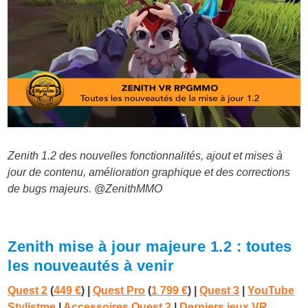
Zenith 1.2 des nouvelles fonctionnalités, ajout et mises à
jour de contenu, amélioration graphique et des corrections
de bugs majeurs. @ZenithMMO
Zenith mise à jour majeure 1.2 : toutes
les nouveautés à venir
Quest 2
(
449 €
) |
Quest Pro
(
1 799 €
)
|
Quest 3
|
YouTube
Stylistme
|
Accessoires Quest 2
|
Derniers jeux VR