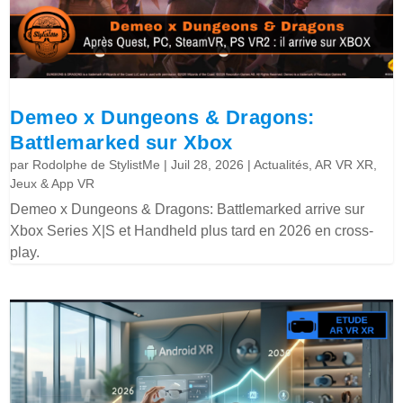
Demeo x Dungeons & Dragons:
Battlemarked sur Xbox
par
Rodolphe de StylistMe
|
Juil 28, 2026
|
Actualités
,
AR VR XR
,
Jeux & App VR
Demeo x Dungeons & Dragons: Battlemarked arrive sur
Xbox Series X|S et Handheld plus tard en 2026 en cross-
play.