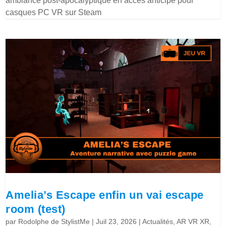
ambiance post-apocalyptique en accès anticipé pour
casques PC VR sur Steam
Amelia’s Escape enfin un vai escape
room (test)
par
Rodolphe de StylistMe
|
Juil 23, 2026
|
Actualités
,
AR VR XR
,