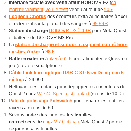
Interface faciale avec ventilateur BOBOVR F2
(
ça
marche vraiment, voir le test
) vendu autour de
50 €
Logitech Chorus
des écouteurs extra auriculaires à fixer
directement sur la plupart des sangles à
99,99 €
.
Station de charge
BOBOVR D2 à 49 €
pour Meta Quest
et batterie du BOBOVR M2 Pro
La
station de charge et support casque et contrôleurs
de chez Anker
à
98 €.
Batterie externe
Anker à 65 €
pour alimenter le Quest en
jeu (ou votre smartphone)
Câble Link
fibre optique
USB-C 3.0 Kiwi Design
en 5
mètres
à 24,99 €.
Nettoyant des contacts pour dégripper les contrôleurs
du
Quest 2 chez
WD 40 Specialist contact
(moins de 10 €)
Pâte de polissage
Polywatch
pour réparer les lentilles
rayées à moins de 6 €.
Si vous portez des lunettes,
les lentilles
correctrices
de
chez VR Optician
Meta Quest 2 permet
de joueur sans lunettes.