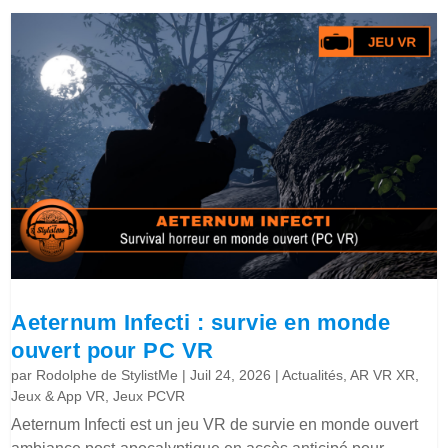
Aeternum Infecti : survie en monde
ouvert pour PC VR
par
Rodolphe de StylistMe
|
Juil 24, 2026
|
Actualités
,
AR VR XR
,
Jeux & App VR
,
Jeux PCVR
Aeternum Infecti est un jeu VR de survie en monde ouvert