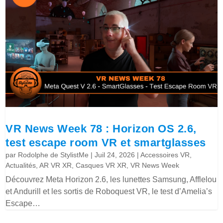
VR News Week 78 : Horizon OS 2.6,
test escape room VR et smartglasses
par
Rodolphe de StylistMe
|
Juil 24, 2026
|
Accessoires VR
,
Actualités
,
AR VR XR
,
Casques VR XR
,
VR News Week
Découvrez Meta Horizon 2.6, les lunettes Samsung, Afflelou
et Andurill et les sortis de Roboquest VR, le test d’Amelia’s
Escape…