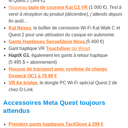
le Quest 2 (349 €).
Nouveau
tapis de courses Kat C2 VR
(1 000 €).
Test à
venir à réception du produit (décembre), j’attends depuis
fin août…
Kat Nexus
, le boîtier de connexion Wi-Fi Kat Walk C et
Quest 2 pour une utilisation du casque en autonome.
Gants Haptiques SenseGlove Nova
(5 400 €)
Gant haptique VR
Touchdiver
de Weart
HaptX G1
, également les gants à retour haptique
(5 495 $ + abonnement)
Housse de transport avec système de charge,
Desteck OC1 à 79,99 €
VR Air bridge
, le dongle PC Wi-Fi spécial Quest 2 de
chez D-Link
Accessoires Meta Quest toujours
attendus
Premiers gants haptiques TactGlove à 299 €