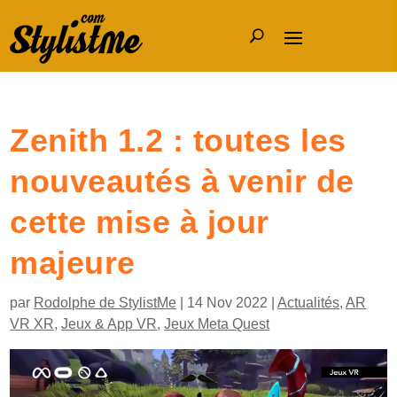
Zenith 1.2 : toutes les
nouveautés à venir de
cette mise à jour
majeure
par
Rodolphe de StylistMe
|
14 Nov 2022
|
Actualités
,
AR
VR XR
,
Jeux & App VR
,
Jeux Meta Quest