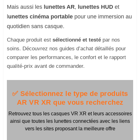
Mais aussi les
lunettes AR
,
lunettes HUD
et
l
unettes cinéma portable
pour une immersion au
quotidien sans casque.
Chaque produit est
sélectionné et testé
par nos
soins. Découvrez nos guides d’achat détaillés pour
comparer les performances, le confort et le rapport
qualité-prix avant de commander.
✅ Sélectionnez le type de produits
AR VR XR que vous recherchez
Retrouvez tous les casques VR XR et leurs accessoires
ainsi que toutes les lunettes connectées avec les liens
vers les sites proposant la meilleure offre