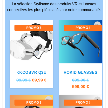
La sélection Stylistme des produits VR et lunettes
connectées les plus plébiscités par notre communauté.
PROMO !
PROMO !
5.00
KKCOBVR Q3U
ROKID GLASSES
L
L
L
99,99
€
89,99
€
699,00
€
e
e
e
L
599,00
€
p
p
p
e
r
r
r
p
PROMO !
PROMO !
i
i
i
r