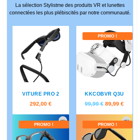
La sélection Stylistme des produits VR et lunettes
connectées les plus plébiscités par notre communauté.
PROMO !
5.00
VITURE PRO 2
KKCOBVR Q3U
L
L
292,00
€
99,99
€
89,99
€
e
e
p
p
PROMO !
PROMO !
r
r
i
i