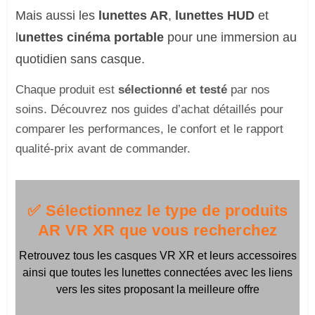
Mais aussi les
lunettes AR
,
lunettes HUD
et
l
unettes cinéma portable
pour une immersion au
quotidien sans casque.
Chaque produit est
sélectionné et testé
par nos
soins. Découvrez nos guides d’achat détaillés pour
comparer les performances, le confort et le rapport
qualité-prix avant de commander.
✅ Sélectionnez le type de produits
AR VR XR que vous recherchez
Retrouvez tous les casques VR XR et leurs accessoires
ainsi que toutes les lunettes connectées avec les liens
vers les sites proposant la meilleure offre