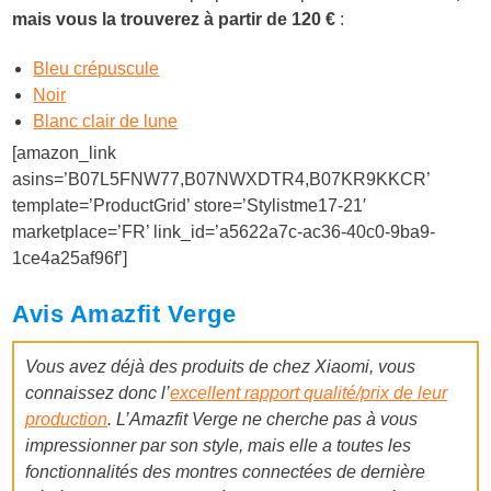
mais vous la trouverez à partir de 120 €
:
Bleu crépuscule
Noir
Blanc clair de lune
[amazon_link
asins=’B07L5FNW77,B07NWXDTR4,B07KR9KKCR’
template=’ProductGrid’ store=’Stylistme17-21′
marketplace=’FR’ link_id=’a5622a7c-ac36-40c0-9ba9-
1ce4a25af96f’]
Avis Amazfit Verge
Vous avez déjà des produits de chez Xiaomi, vous
connaissez donc l’
excellent rapport qualité/prix de leur
production
.
L’Amazfit Verge ne cherche pas à vous
impressionner par son style, mais elle a toutes les
fonctionnalités des montres connectées de dernière