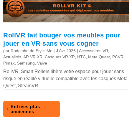
RollVR fait bouger vos meubles pour
jouer en VR sans vous cogner
par
Rodolphe de StylistMe
|
J Avr 2026
|
Accessoires VR
,
Actualités
,
AR VR XR
,
Casques VR XR
,
HTC
,
Meta Quest
,
PCVR
,
Pimax
,
Samsung
,
Valve
RollVR Smart Rollers libère votre espace pour jouer sans
risque en réalité virtuelle compatible avec les casques Meta
Quest, SteamVR.
Entrées plus
anciennes