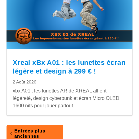
Xreal xBx A01 : les lunettes écran
légère et design à 299 € !
2 Août 2026
xbx A01 : les lunettes AR de XREAL allient
légèreté, design cyberpunk et écran Micro OLED
1600 nits pour jouer partout.
Entrées plus
anciennes