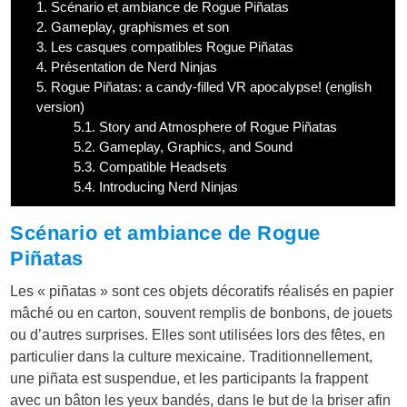
1.
Scénario et ambiance de Rogue Piñatas
2.
Gameplay, graphismes et son
3.
Les casques compatibles Rogue Piñatas
4.
Présentation de Nerd Ninjas
5.
Rogue Piñatas: a candy-filled VR apocalypse! (english
version)
5.1.
Story and Atmosphere of Rogue Piñatas
5.2.
Gameplay, Graphics, and Sound
5.3.
Compatible Headsets
5.4.
Introducing Nerd Ninjas
Scénario et ambiance de Rogue
Piñatas
Les « piñatas » sont ces objets décoratifs réalisés en papier
mâché ou en carton, souvent remplis de bonbons, de jouets
ou d’autres surprises. Elles sont utilisées lors des fêtes, en
particulier dans la culture mexicaine. Traditionnellement,
une piñata est suspendue, et les participants la frappent
avec un bâton les yeux bandés, dans le but de la briser afin