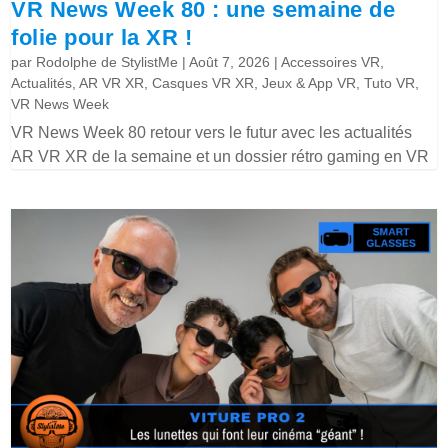
VR News Week 80 : une semaine de
folie pour la XR !
par
Rodolphe de StylistMe
|
Août 7, 2026
|
Accessoires VR
,
Actualités
,
AR VR XR
,
Casques VR XR
,
Jeux & App VR
,
Tuto VR
,
VR News Week
VR News Week 80 retour vers le futur avec les actualités
AR VR XR de la semaine et un dossier rétro gaming en VR