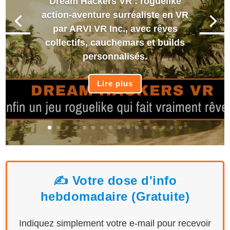
Dream Hackers VR : roguelike
action-aventure surréaliste en VR
par ARVI VR Inc., avec rêves
collectifs, cauchemars et builds
personnalisés.
Lire plus
✍️ Votre dose d'info
hebdomadaire (Gratuite)
Indiquez simplement votre e-mail pour recevoir