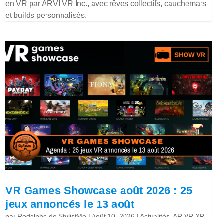
en VR par ARVI VR Inc., avec rêves collectifs, cauchemars
et builds personnalisés.
VR Games Showcase août 2026 : 25
jeux annoncés le 13 août
par
Rodolphe de StylistMe
|
Août 10, 2026
|
Actualités
,
AR VR XR
,