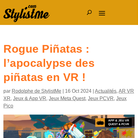
Rogue Piñatas :
l’apocalypse des
piñatas en VR !
par
Rodolphe de StylistMe
|
16 Oct 2024
|
Actualités
,
AR VR
XR
,
Jeux & App VR
,
Jeux Meta Quest
,
Jeux PCVR
,
Jeux
Pico