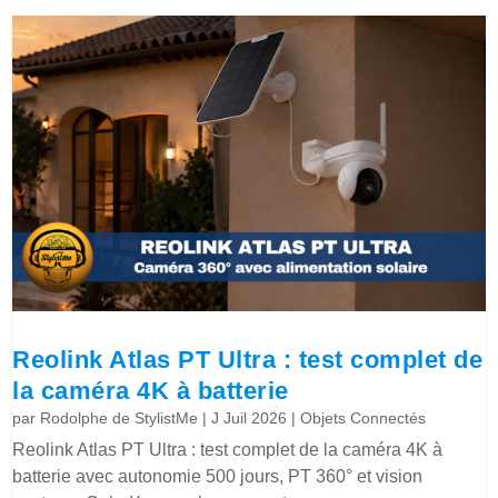
Reolink Atlas PT Ultra : test complet de
la caméra 4K à batterie
par
Rodolphe de StylistMe
|
J Juil 2026
|
Objets Connectés
Reolink Atlas PT Ultra : test complet de la caméra 4K à
batterie avec autonomie 500 jours, PT 360° et vision