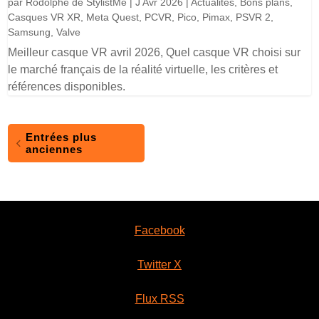
par
Rodolphe de StylistMe
|
J Avr 2026
|
Actualités
,
Bons plans
,
Casques VR XR
,
Meta Quest
,
PCVR
,
Pico
,
Pimax
,
PSVR 2
,
Samsung
,
Valve
Meilleur casque VR avril 2026, Quel casque VR choisi sur
le marché français de la réalité virtuelle, les critères et
références disponibles.
Entrées plus
anciennes
Facebook
Twitter X
Flux RSS