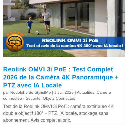
Reolink OMVI 3i PoE : Test Complet
2026 de la Caméra 4K Panoramique +
PTZ avec IA Locale
par
Rodolphe de StylistMe
|
J Juil 2026
|
Actualités
,
Caméra
connectée - Sécurité
,
Objets Connectés
Test de la Reolink OMVI 3i PoE : caméra extérieure 4K
double objectif 180° + PTZ, IA locale, stockage sans
abonnement. Avis complet et prix.