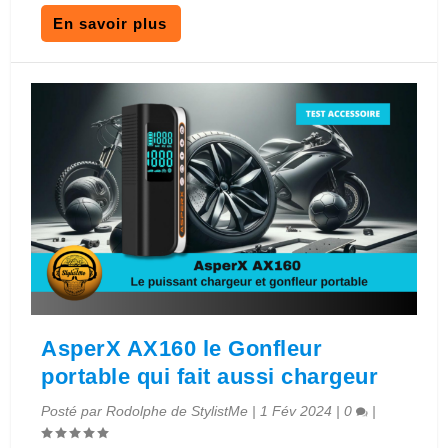
En savoir plus
AsperX AX160 le Gonfleur
portable qui fait aussi chargeur
Posté par
Rodolphe de StylistMe
|
1 Fév 2024
|
0
|