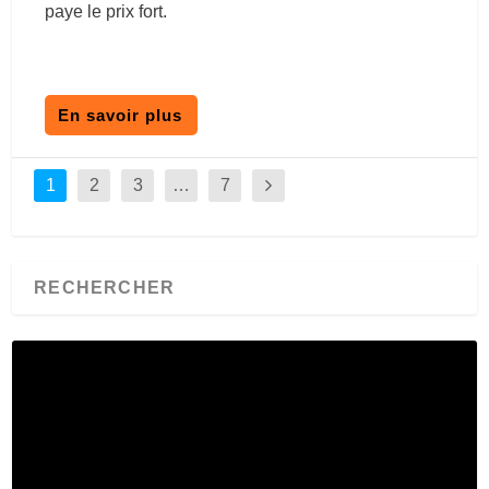
paye le prix fort.
En savoir plus
1
2
3
…
7