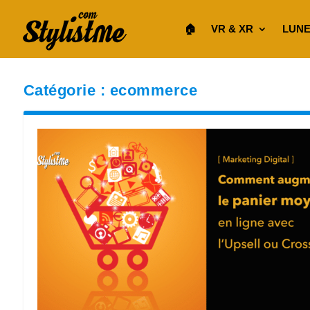
🏠︎
VR & XR
LUNE
Catégorie :
ecommerce