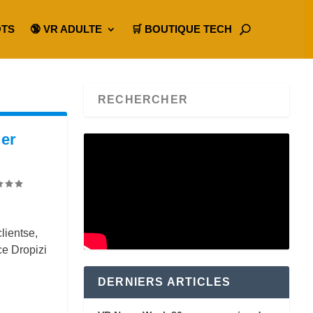
OTS
🔞 VR ADULTE
🛒 BOUTIQUE TECH
ier
lientse,
ce Dropizi
DERNIERS ARTICLES