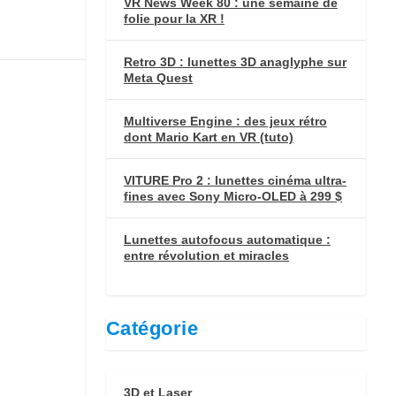
VR News Week 80 : une semaine de
folie pour la XR !
Retro 3D : lunettes 3D anaglyphe sur
Meta Quest
Multiverse Engine : des jeux rétro
dont Mario Kart en VR (tuto)
VITURE Pro 2 : lunettes cinéma ultra-
fines avec Sony Micro-OLED à 299 $
Lunettes autofocus automatique :
entre révolution et miracles
Catégorie
3D et Laser