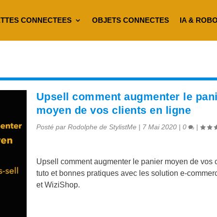
TTES CONNECTEES
OBJETS CONNECTES
IA & ROB
Upsell comment augmenter le pan
moyen de vos clients en ligne
Posté par
Rodolphe de StylistMe
|
7 Mai 2020
|
0
|
Upsell comment augmenter le panier moyen de vos c
tuto et bonnes pratiques avec les solution e-commer
et WiziShop.