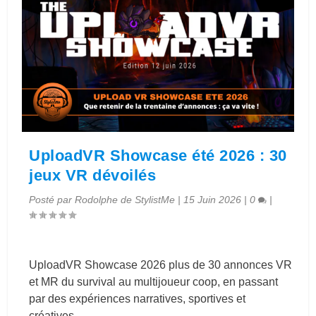
UploadVR Showcase été 2026 : 30
jeux VR dévoilés
Posté par
Rodolphe de StylistMe
|
15 Juin 2026
|
0
|
UploadVR Showcase 2026 plus de 30 annonces VR
et MR du survival au multijoueur coop, en passant
par des expériences narratives, sportives et
créatives.