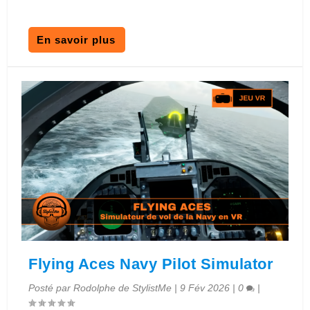
En savoir plus
Flying Aces Navy Pilot Simulator
Posté par
Rodolphe de StylistMe
|
9 Fév 2026
|
0
|