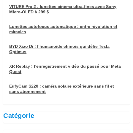
VITURE Pro 2 : lunettes cinéma ultra-fines avec Sony
Micro-OLED à 299 $
Lunettes autofocus automatique : entre révolution et
miracles
BYD Xiao Di : l’humanoïde chinois qui défie Tesla
Optimus
XR Replay : l’enregistrement vidéo du passé pour Meta
Quest
EufyCam S220 : caméra solaire extérieure sans fil et
sans abonnement
Catégorie