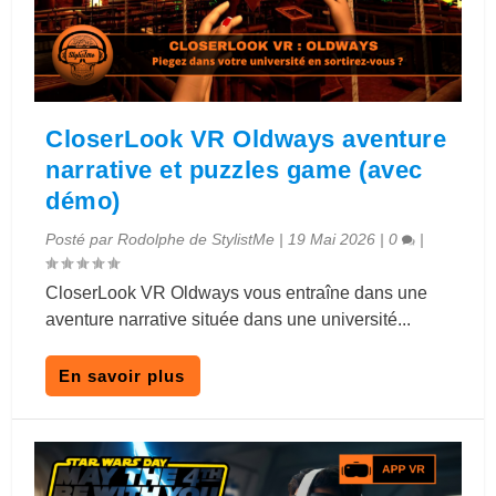
CloserLook VR Oldways aventure
narrative et puzzles game (avec
démo)
Posté par
Rodolphe de StylistMe
|
19 Mai 2026
|
0
|
CloserLook VR Oldways vous entraîne dans une
aventure narrative située dans une université...
En savoir plus