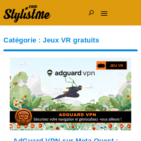
Catégorie :
Jeux VR gratuits
AdGuard VPN sur Meta Quest :