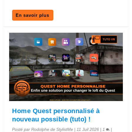
En savoir plus
Home Quest personnalisé à
nouveau possible (tuto) !
Posté par
Rodolphe de StylistMe
|
11 Juil 2026
|
1
|