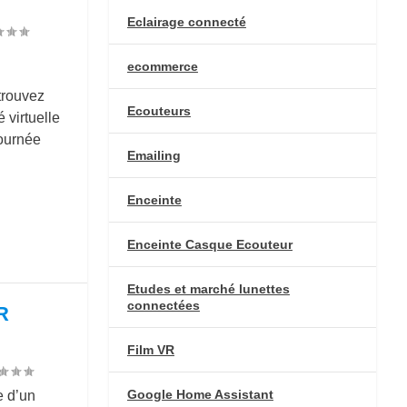
Eclairage connecté
ecommerce
trouvez
Ecouteurs
 virtuelle
journée
Emailing
Enceinte
Enceinte Casque Ecouteur
Etudes et marché lunettes
connectées
R
Film VR
Google Home Assistant
e d’un