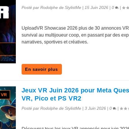
Posté par
Rodolphe de StylistMe
|
15 Juin 2026
|
0
|
UploadVR Showcase 2026 plus de 30 annonces VR
survival au multijoueur coop, en passant par des ex
narratives, sportives et créatives.
En savoir plus
Jeux VR Juin 2026 pour Meta Ques
VR, Pico et PS VR2
Posté par
Rodolphe de StylistMe
|
3 Juin 2026
|
0
|
Découvrez tous les jeux VR annoncés pour juin 202