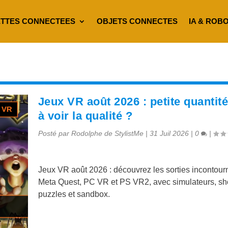
TTES CONNECTEES
OBJETS CONNECTES
IA & ROB
Jeux VR août 2026 : petite quantit
à voir la qualité ?
Posté par
Rodolphe de StylistMe
|
31 Juil 2026
|
0
|
Jeux VR août 2026 : découvrez les sorties incontour
Meta Quest, PC VR et PS VR2, avec simulateurs, sh
puzzles et sandbox.