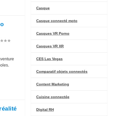
Casque
Casque connecté moto
io
Casques VR Porno
Casques VR XR
CES Las Vegas
aventure
oles.
Comparatif objets connectés
Content Marketing
Cuisine connectée
éalité
Digital RH