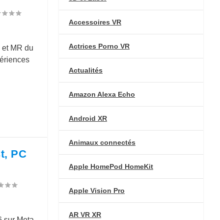
Accessoires VR
Actrices Porno VR
 et MR du
périences
Actualités
Amazon Alexa Echo
Android XR
Animaux connectés
t, PC
Apple HomePod HomeKit
Apple Vision Pro
AR VR XR
6 sur Meta