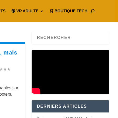
OTS
🔞 VR ADULTE
🛒 BOUTIQUE TECH
é, mais
nables sur
ooters,
DERNIERS ARTICLES