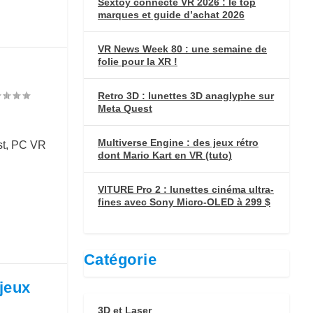
Sextoy connecté VR 2026 : le top
marques et guide d’achat 2026
VR News Week 80 : une semaine de
folie pour la XR !
Retro 3D : lunettes 3D anaglyphe sur
Meta Quest
Multiverse Engine : des jeux rétro
est, PC VR
dont Mario Kart en VR (tuto)
VITURE Pro 2 : lunettes cinéma ultra-
fines avec Sony Micro-OLED à 299 $
Catégorie
jeux
3D et Laser