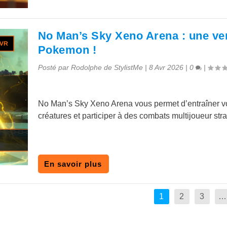
No Man’s Sky Xeno Arena : une ve
Pokemon !
Posté par
Rodolphe de StylistMe
|
8 Avr 2026
|
0
|
No Man’s Sky Xeno Arena vous permet d’entraîner v
créatures et participer à des combats multijoueur str
En savoir plus
1
2
3
…