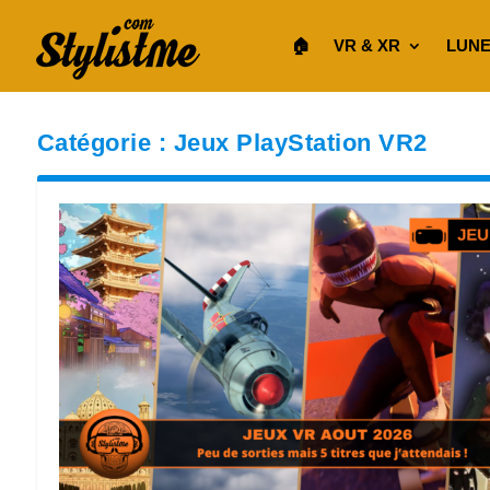
🏠︎
VR & XR
LUNE
Catégorie :
Jeux PlayStation VR2