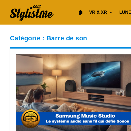
🏠︎
VR & XR
LUNE
Catégorie :
Barre de son