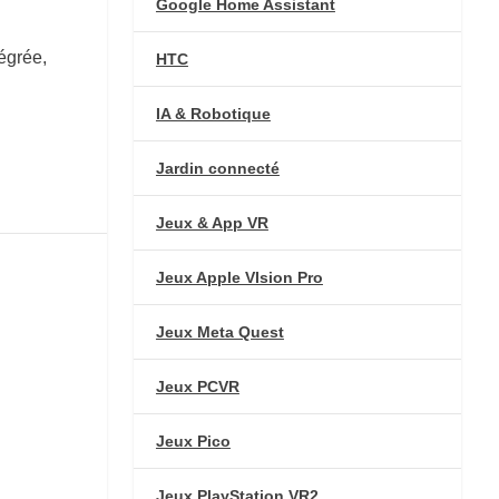
Google Home Assistant
égrée,
HTC
IA & Robotique
Jardin connecté
Jeux & App VR
Jeux Apple VIsion Pro
Jeux Meta Quest
Jeux PCVR
Jeux Pico
Jeux PlayStation VR2