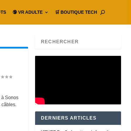
OTS
🔞 VR ADULTE
🛒 BOUTIQUE TECH
e à Sonos
s câbles.
DERNIERS ARTICLES