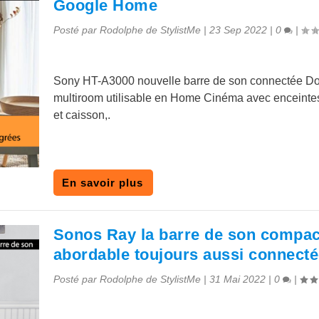
Google Home
Posté par
Rodolphe de StylistMe
|
23 Sep 2022
|
0
|
Sony HT-A3000 nouvelle barre de son connectée D
multiroom utilisable en Home Cinéma avec enceintes
et caisson,.
En savoir plus
Sonos Ray la barre de son compac
abordable toujours aussi connect
Posté par
Rodolphe de StylistMe
|
31 Mai 2022
|
0
|