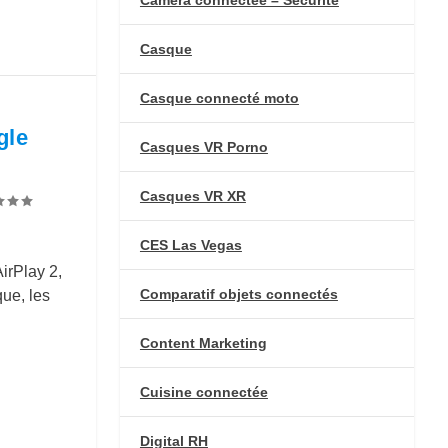
Casque
Casque connecté moto
gle
Casques VR Porno
Casques VR XR
CES Las Vegas
irPlay 2,
Comparatif objets connectés
que, les
Content Marketing
Cuisine connectée
Digital RH