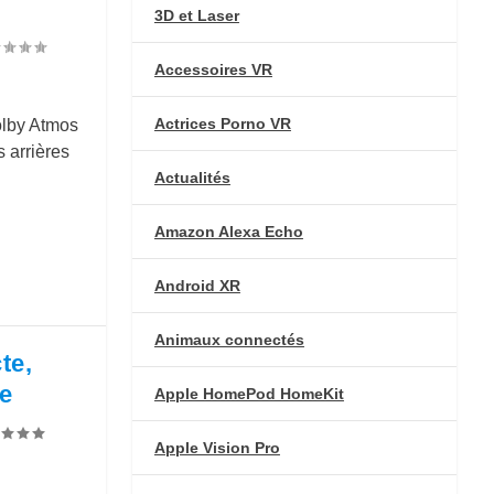
3D et Laser
Accessoires VR
Actrices Porno VR
olby Atmos
 arrières
Actualités
Amazon Alexa Echo
Android XR
Animaux connectés
te,
ée
Apple HomePod HomeKit
Apple Vision Pro