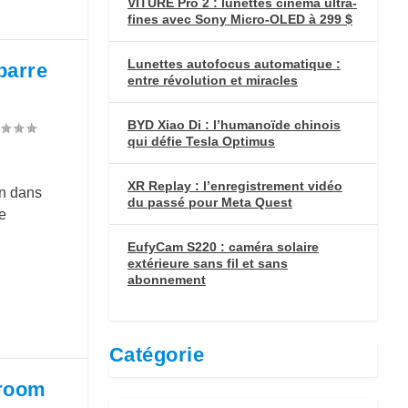
VITURE Pro 2 : lunettes cinéma ultra-
fines avec Sony Micro-OLED à 299 $
Lunettes autofocus automatique :
barre
entre révolution et miracles
BYD Xiao Di : l’humanoïde chinois
qui défie Tesla Optimus
XR Replay : l’enregistrement vidéo
in dans
du passé pour Meta Quest
e
EufyCam S220 : caméra solaire
extérieure sans fil et sans
abonnement
Catégorie
iroom