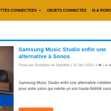
TTES CONNECTEES
OBJETS CONNECTES
IA & ROB
Samsung Music Studio enfin une
alternative à Sonos
Posté par
Rodolphe de StylistMe
|
31 Déc 2025
|
0
|
Samsung Music Studio enfin une alternative crédibl
pour votre salon qui mérite un son haute-fidélité san