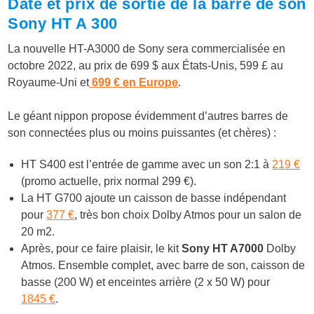
Date et prix de sortie de la barre de son
Sony HT A 300
La nouvelle HT-A3000 de Sony sera commercialisée en
octobre 2022, au prix de 699 $ aux États-Unis, 599 £ au
Royaume-Uni et
699 € en Europe
.
Le géant nippon propose évidemment d’autres barres de
son connectées plus ou moins puissantes (et chères) :
HT S400 est l’entrée de gamme avec un son 2:1 à
219 €
(promo actuelle, prix normal 299 €).
La HT G700 ajoute un caisson de basse indépendant
pour
377 €
, très bon choix Dolby Atmos pour un salon de
20 m
2
.
Après, pour ce faire plaisir, le kit
Sony HT A7000
Dolby
Atmos. Ensemble complet, avec barre de son, caisson de
basse (200 W) et enceintes arrière (2 x 50 W) pour
1845 €
.