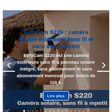
EufyCam S220 : caméra
solaire extérieure sans fil et
sans abonnement
EufyCam S220 est une caméra
extérieure sans fil à panneau solaire
intégré, sans abonnement et sans
abonnement mensuel pour moins de
100 €.
Lire plus