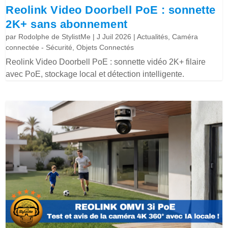
Reolink Video Doorbell PoE : sonnette
2K+ sans abonnement
par
Rodolphe de StylistMe
|
J Juil 2026
|
Actualités
,
Caméra
connectée - Sécurité
,
Objets Connectés
Reolink Video Doorbell PoE : sonnette vidéo 2K+ filaire
avec PoE, stockage local et détection intelligente.