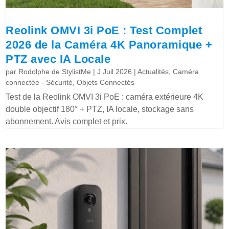
Reolink OMVI 3i PoE : Test Complet
2026 de la Caméra 4K Panoramique +
PTZ avec IA Locale
par
Rodolphe de StylistMe
|
J Juil 2026
|
Actualités
,
Caméra
connectée - Sécurité
,
Objets Connectés
Test de la Reolink OMVI 3i PoE : caméra extérieure 4K
double objectif 180° + PTZ, IA locale, stockage sans
abonnement. Avis complet et prix.