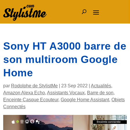
Sony HT A3000 barre de
son multiroom Google
Home
par
Rodolphe de StylistMe
|
23 Sep 2022
|
Actualités
,
Amazon Alexa Echo
,
Assistants Vocaux
,
Barre de son
,
Enceinte Casque Ecouteur
,
Google Home Assistant
,
Objets
Connectés