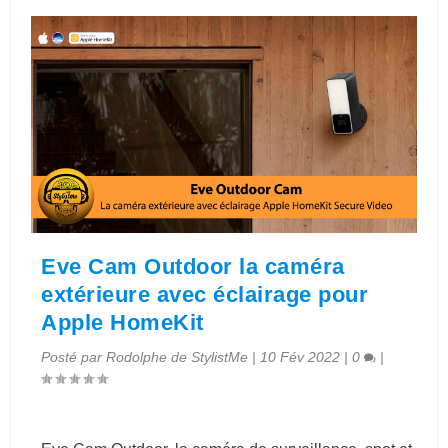
Eve Cam Outdoor la caméra
extérieure avec éclairage pour
Apple HomeKit
Posté par
Rodolphe de StylistMe
|
10 Fév 2022
|
0
|