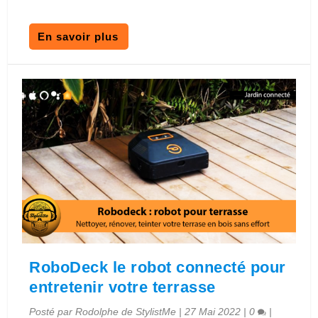
En savoir plus
RoboDeck le robot connecté pour
entretenir votre terrasse
Posté par
Rodolphe de StylistMe
|
27 Mai 2022
|
0
|