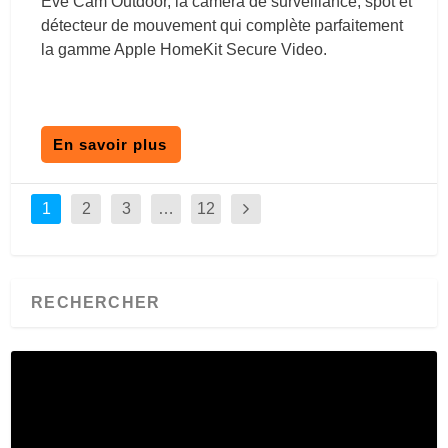
Eve Cam Outdoor, la caméra de surveillance, spot et
détecteur de mouvement qui complète parfaitement
la gamme Apple HomeKit Secure Video.
En savoir plus
1
2
3
…
12