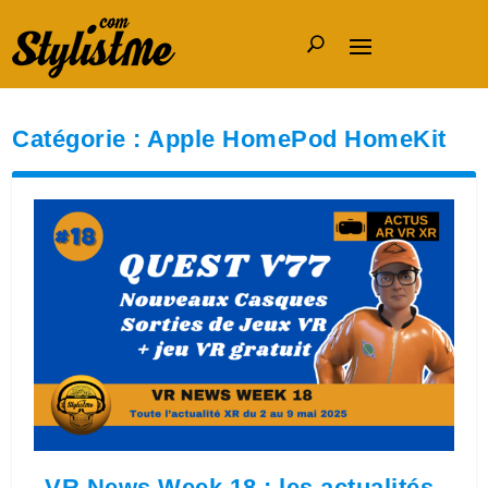
Catégorie :
Apple HomePod HomeKit
VR News Week 18 : les actualités