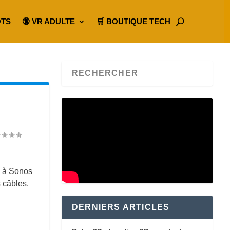
OTS
🔞 VR ADULTE
🛒 BOUTIQUE TECH
e à Sonos
s câbles.
DERNIERS ARTICLES