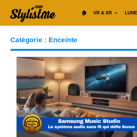
🏠︎
VR & XR
LUNE
Catégorie :
Enceinte