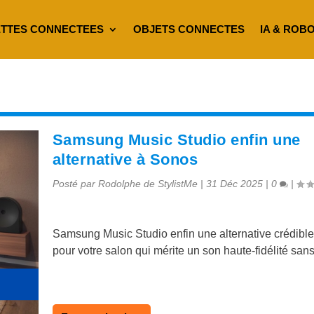
TTES CONNECTEES
OBJETS CONNECTES
IA & ROB
Samsung Music Studio enfin une
alternative à Sonos
Posté par
Rodolphe de StylistMe
|
31 Déc 2025
|
0
|
Samsung Music Studio enfin une alternative crédibl
pour votre salon qui mérite un son haute-fidélité san