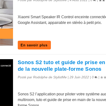
Posté par
Rodolphe de StylistMe
|
4 Août 2022
|
0
|
Xiaomi Smart Speaker IR Control enceinte connecté
Google Assistant, appairable en stéréo à petit prix.
En savoir plus
Sonos S2 tuto et guide de prise e
de la nouvelle plate-forme Sonos
Posté par
Rodolphe de StylistMe
|
29 Juin 2022
|
0
|
Sonos S2 l’application pour piloter votre système au
multiroom, tuto et guide de prise en main de la nouvel
forme Sonos.