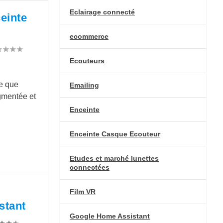
Eclairage connecté
einte
ecommerce
Ecouteurs
e que
Emailing
gmentée et
Enceinte
Enceinte Casque Ecouteur
Etudes et marché lunettes
connectées
Film VR
stant
Google Home Assistant