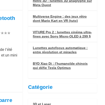
Retro 3D : lunettes 3D anaglyphe sur
Meta Quest
Multiverse Engine : des jeux rétro
etooth
dont Mario Kart en VR (tuto)
VITURE Pro 2 : lunettes cinéma ultra-
fines avec Sony Micro-OLED à 299 $
Lunettes autofocus automatique :
de l’été
entre révolution et miracles
 et un mini
BYD Xiao Di : l’humanoïde chinois
qui défie Tesla Optimus
Catégorie
barre
3D et Laser