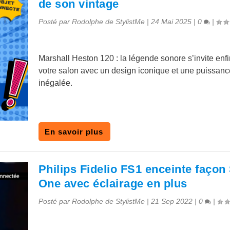
de son vintage
Posté par
Rodolphe de StylistMe
|
24 Mai 2025
|
0
|
Marshall Heston 120 : la légende sonore s’invite enf
votre salon avec un design iconique et une puissanc
inégalée.
En savoir plus
Philips Fidelio FS1 enceinte faço
One avec éclairage en plus
Posté par
Rodolphe de StylistMe
|
21 Sep 2022
|
0
|