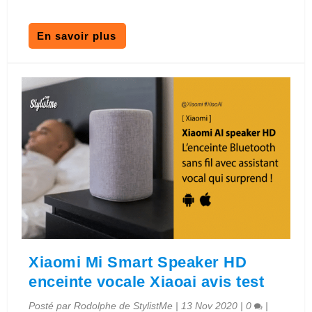
En savoir plus
Xiaomi Mi Smart Speaker HD
enceinte vocale Xiaoai avis test
Posté par
Rodolphe de StylistMe
|
13 Nov 2020
|
0
|