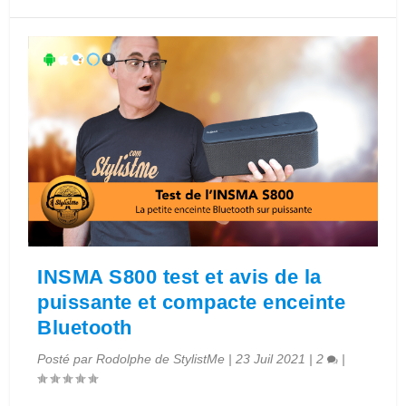
INSMA S800 test et avis de la
puissante et compacte enceinte
Bluetooth
Posté par
Rodolphe de StylistMe
|
23 Juil 2021
|
2
|