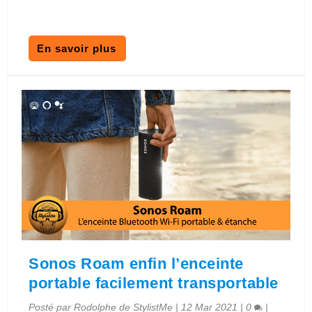
En savoir plus
Sonos Roam enfin l’enceinte
portable facilement transportable
Posté par
Rodolphe de StylistMe
|
12 Mar 2021
|
0
|