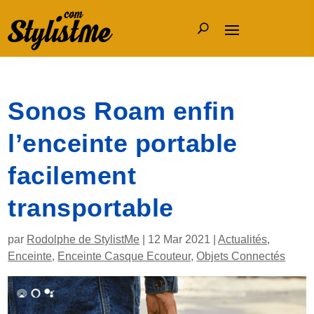
Sonos Roam enfin
l’enceinte portable
facilement
transportable
par
Rodolphe de StylistMe
|
12 Mar 2021
|
Actualités
,
Enceinte
,
Enceinte Casque Ecouteur
,
Objets Connectés