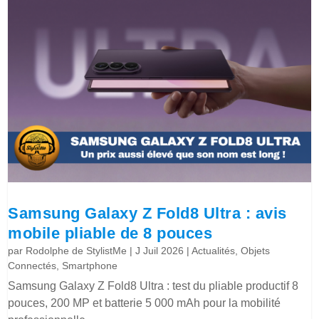
Samsung Galaxy Z Fold8 Ultra : avis
mobile pliable de 8 pouces
par
Rodolphe de StylistMe
|
J Juil 2026
|
Actualités
,
Objets
Connectés
,
Smartphone
Samsung Galaxy Z Fold8 Ultra : test du pliable productif 8
pouces, 200 MP et batterie 5 000 mAh pour la mobilité