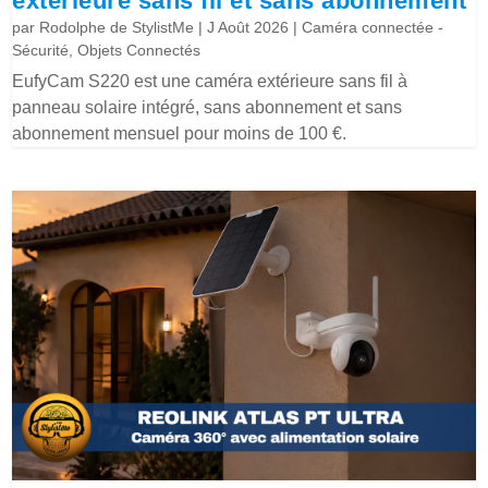
extérieure sans fil et sans abonnement
par
Rodolphe de StylistMe
|
J Août 2026
|
Caméra connectée -
Sécurité
,
Objets Connectés
EufyCam S220 est une caméra extérieure sans fil à
panneau solaire intégré, sans abonnement et sans
abonnement mensuel pour moins de 100 €.