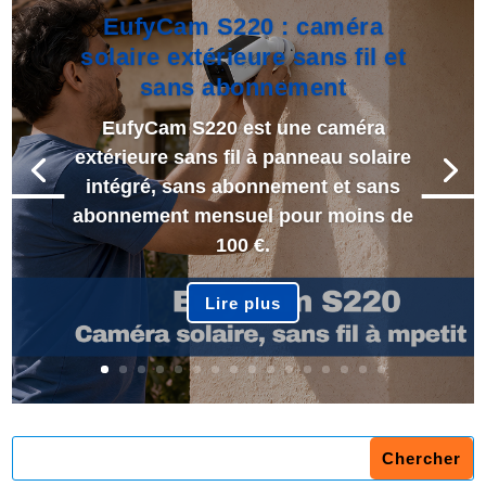
EufyCam S220 : caméra
solaire extérieure sans fil et
sans abonnement
EufyCam S220 est une caméra
extérieure sans fil à panneau solaire
intégré, sans abonnement et sans
abonnement mensuel pour moins de
100 €.
Lire plus