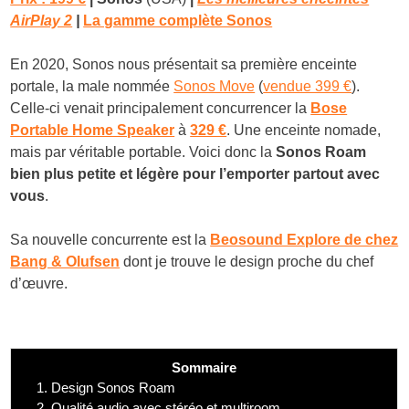
AirPlay 2
|
La gamme complète Sonos
En 2020, Sonos nous présentait sa première enceinte
portale, la male nommée
Sonos Move
(
vendue 399 €
).
Celle-ci venait principalement concurrencer la
Bose
Portable Home Speaker
à
329 €
. Une enceinte nomade,
mais par véritable portable. Voici donc la
Sonos Roam
bien plus petite et légère pour l’emporter partout avec
vous
.
Sa nouvelle concurrente est la
Beosound Explore de chez
Bang & Olufsen
dont je trouve le design proche du chef
d’œuvre.
Sommaire
1.
Design Sonos Roam
2.
Qualité audio avec stéréo et multiroom