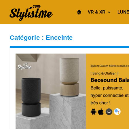
🏠︎
VR & XR
LUNE
Catégorie :
Enceinte