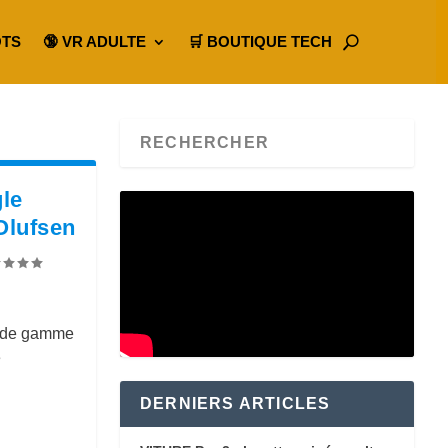
OTS
🔞 VR ADULTE
🛒 BOUTIQUE TECH
le
Olufsen
t de gamme
e
DERNIERS ARTICLES