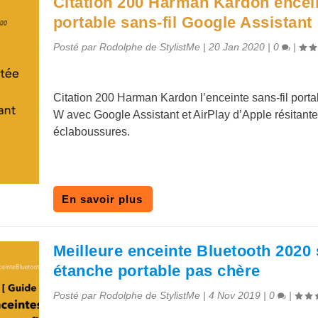
Citation 200 Harman Kardon encei
portable sans-fil Google Assistant
Posté par
Rodolphe de StylistMe
|
20 Jan 2020
|
0
|
Citation 200 Harman Kardon l’enceinte sans-fil porta
W avec Google Assistant et AirPlay d’Apple résitant
éclaboussures.
En savoir plus
Meilleure enceinte Bluetooth 2020 
étanche portable pas chère
Posté par
Rodolphe de StylistMe
|
4 Nov 2019
|
0
|