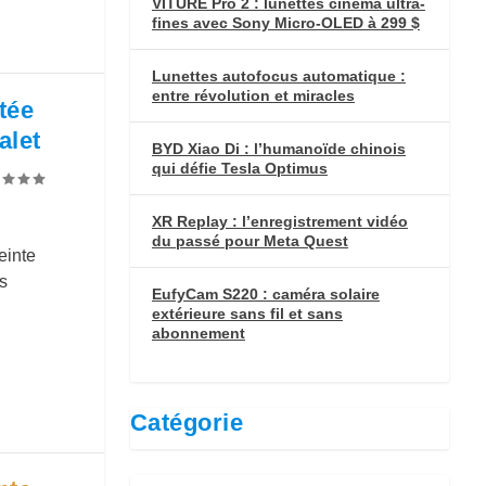
VITURE Pro 2 : lunettes cinéma ultra-
fines avec Sony Micro-OLED à 299 $
Lunettes autofocus automatique :
entre révolution et miracles
tée
alet
BYD Xiao Di : l’humanoïde chinois
qui défie Tesla Optimus
XR Replay : l’enregistrement vidéo
du passé pour Meta Quest
einte
s
EufyCam S220 : caméra solaire
extérieure sans fil et sans
abonnement
Catégorie