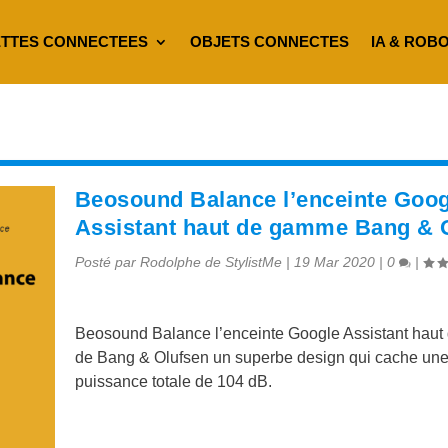
TTES CONNECTEES
OBJETS CONNECTES
IA & ROB
Beosound Balance l’enceinte Goog
Assistant haut de gamme Bang & 
Posté par
Rodolphe de StylistMe
|
19 Mar 2020
|
0
|
Beosound Balance l’enceinte Google Assistant hau
de Bang & Olufsen un superbe design qui cache un
puissance totale de 104 dB.