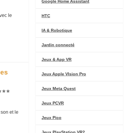
Google Home Assistant
vec le
HTC
IA & Robotique
Jardin connecté
Jeux & App VR
des
Jeux Apple VIsion Pro
Jeux Meta Quest
Jeux PCVR
son et le
Jeux Pico
Jeux PlayStation VR2