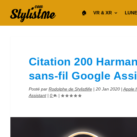
🏠︎
VR & XR
LUNE
Citation 200 Harman
sans-fil Google Ass
Posté par
Rodolphe de StylistMe
|
20 Jan 2020
|
Apple
Assistant
|
0
|