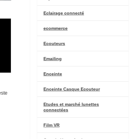
Eclairage connecté
ecommerce
Ecouteurs
Emailing
Enceinte
Enceinte Casque Ecouteur
este
Etudes et marché lunettes
connectées
Film VR