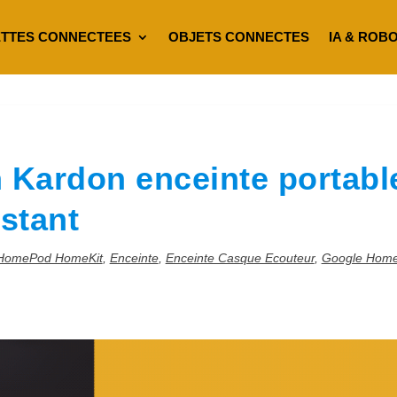
TTES CONNECTEES
OBJETS CONNECTES
IA & ROB
 Kardon enceinte portabl
istant
 HomePod HomeKit
,
Enceinte
,
Enceinte Casque Ecouteur
,
Google Hom