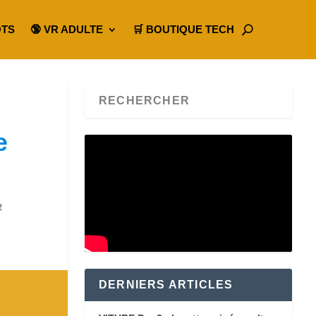
OTS
🔞 VR ADULTE
🛒 BOUTIQUE TECH
e
e
DERNIERS ARTICLES