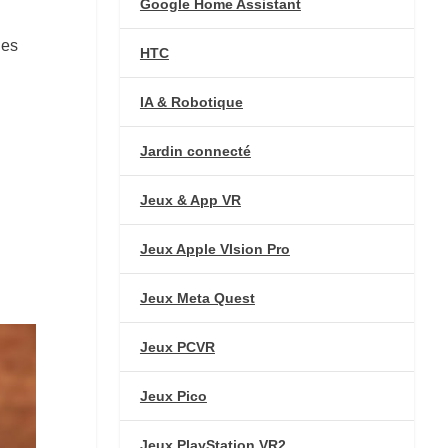
Google Home Assistant
des
HTC
IA & Robotique
Jardin connecté
Jeux & App VR
Jeux Apple VIsion Pro
Jeux Meta Quest
Jeux PCVR
Jeux Pico
Jeux PlayStation VR2