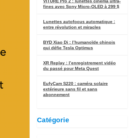
VITURE Pro 2 : lunettes cinéma ultra-
fines avec Sony Micro-OLED à 299 $
Lunettes autofocus automatique :
entre révolution et miracles
BYD Xiao Di : l’humanoïde chinois
qui défie Tesla Optimus
XR Replay : l’enregistrement vidéo
du passé pour Meta Quest
EufyCam S220 : caméra solaire
extérieure sans fil et sans
abonnement
Catégorie