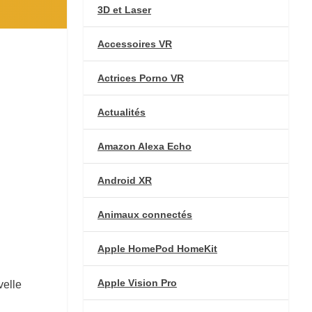
3D et Laser
Accessoires VR
Actrices Porno VR
Actualités
Amazon Alexa Echo
Android XR
Animaux connectés
Apple HomePod HomeKit
Apple Vision Pro
velle