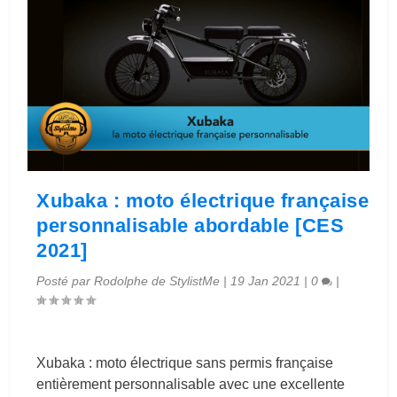
Xubaka : moto électrique française
personnalisable abordable [CES
2021]
Posté par
Rodolphe de StylistMe
|
19 Jan 2021
|
0
|
Xubaka : moto électrique sans permis française
entièrement personnalisable avec une excellente