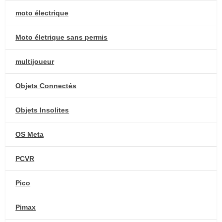
moto électrique
Moto életrique sans permis
multijoueur
Objets Connectés
Objets Insolites
OS Meta
PCVR
Pico
Pimax