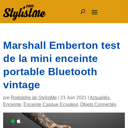
Marshall Emberton test
de la mini enceinte
portable Bluetooth
vintage
par
Rodolphe de StylistMe
|
23 Juin 2021
|
Actualités
,
Enceinte
,
Enceinte Casque Ecouteur
,
Objets Connectés