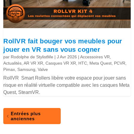
RollVR fait bouger vos meubles pour
jouer en VR sans vous cogner
par
Rodolphe de StylistMe
|
J Avr 2026
|
Accessoires VR
,
Actualités
,
AR VR XR
,
Casques VR XR
,
HTC
,
Meta Quest
,
PCVR
,
Pimax
,
Samsung
,
Valve
RollVR Smart Rollers libère votre espace pour jouer sans
risque en réalité virtuelle compatible avec les casques Meta
Quest, SteamVR.
Entrées plus
anciennes