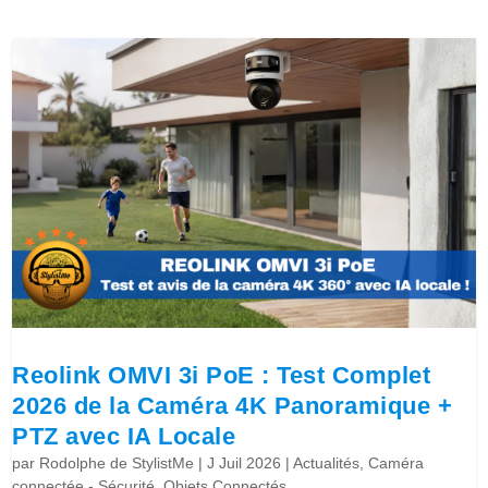
Reolink OMVI 3i PoE : Test Complet
2026 de la Caméra 4K Panoramique +
PTZ avec IA Locale
par
Rodolphe de StylistMe
|
J Juil 2026
|
Actualités
,
Caméra
connectée - Sécurité
,
Objets Connectés