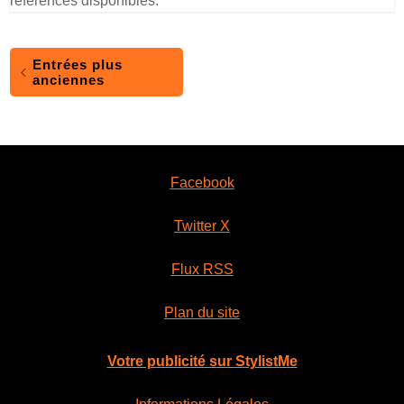
références disponibles.
Entrées plus
anciennes
Facebook
Twitter X
Flux RSS
Plan du site
Votre publicité sur StylistMe