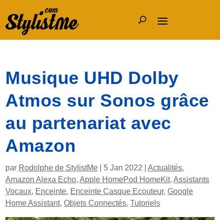
Musique UHD Dolby
Atmos sur Sonos grâce
au partenariat avec
Amazon
par
Rodolphe de StylistMe
|
5 Jan 2022
|
Actualités
,
Amazon Alexa Echo
,
Apple HomePod HomeKit
,
Assistants
Vocaux
,
Enceinte
,
Enceinte Casque Ecouteur
,
Google
Home Assistant
,
Objets Connectés
,
Tutoriels