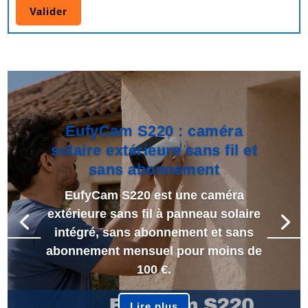
EufyCam S220 : caméra
solaire extérieure sans fil et
sans abonnement
EufyCam S220 est une caméra
extérieure sans fil à panneau solaire
intégré, sans abonnement et sans
abonnement mensuel pour moins de
100 €.
Lire plus