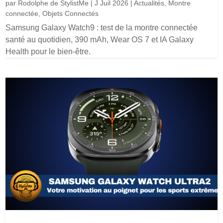
par
Rodolphe de StylistMe
|
J Juil 2026
|
Actualités
,
Montre
connectée
,
Objets Connectés
Samsung Galaxy Watch9 : test de la montre connectée
santé au quotidien, 390 mAh, Wear OS 7 et IA Galaxy
Health pour le bien-être.