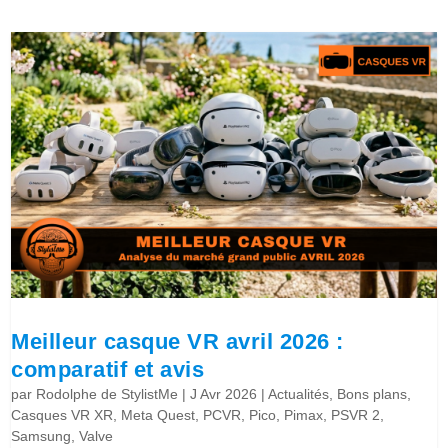
Meilleur casque VR avril 2026 :
comparatif et avis
par
Rodolphe de StylistMe
|
J Avr 2026
|
Actualités
,
Bons plans
,
Casques VR XR
,
Meta Quest
,
PCVR
,
Pico
,
Pimax
,
PSVR 2
,
Samsung
,
Valve