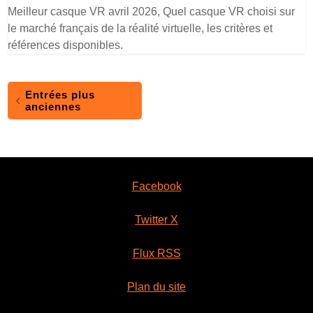
Meilleur casque VR avril 2026, Quel casque VR choisi sur
le marché français de la réalité virtuelle, les critères et
références disponibles.
Entrées plus
anciennes
Facebook
Twitter X
Flux RSS
Plan du site