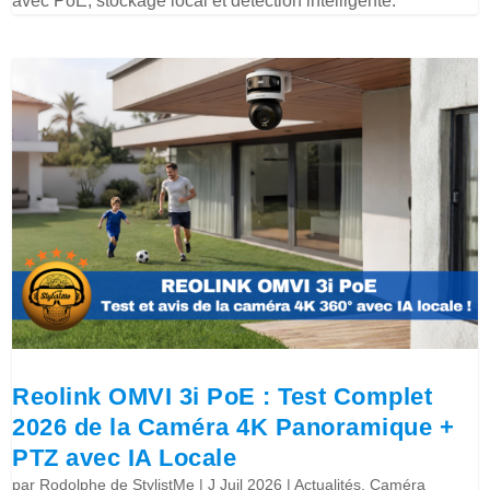
avec PoE, stockage local et détection intelligente.
Reolink OMVI 3i PoE : Test Complet
2026 de la Caméra 4K Panoramique +
PTZ avec IA Locale
par
Rodolphe de StylistMe
|
J Juil 2026
|
Actualités
,
Caméra