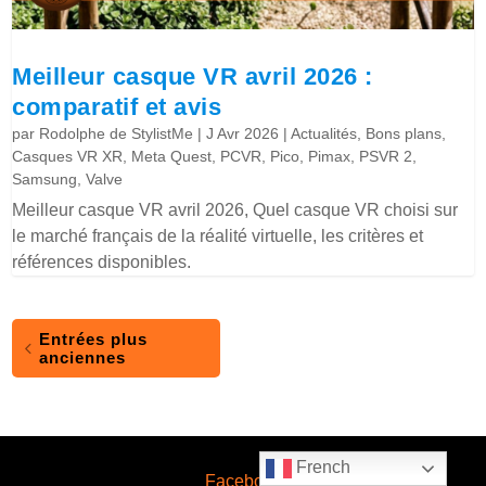
Meilleur casque VR avril 2026 :
comparatif et avis
par
Rodolphe de StylistMe
|
J Avr 2026
|
Actualités
,
Bons plans
,
Casques VR XR
,
Meta Quest
,
PCVR
,
Pico
,
Pimax
,
PSVR 2
,
Samsung
,
Valve
Meilleur casque VR avril 2026, Quel casque VR choisi sur
le marché français de la réalité virtuelle, les critères et
références disponibles.
Entrées plus
anciennes
French
Facebook