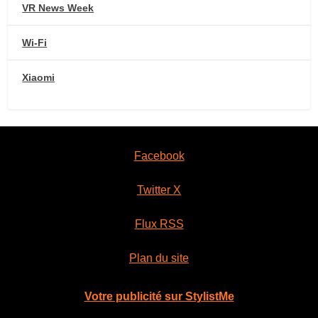
VR News Week
Wi-Fi
Xiaomi
Facebook
Twitter X
Flux RSS
Plan du site
Votre publicité sur StylistMe