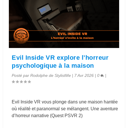
Evil Inside VR explore l’horreur
psychologique à la maison
Posté par
Rodolphe de StylistMe
|
7 Avr 2026
|
0
|
Evil Inside VR vous plonge dans une maison hantée
où réalité et paranormal se mélangent. Une aventure
d’horreur narrative (Quest PSVR 2)