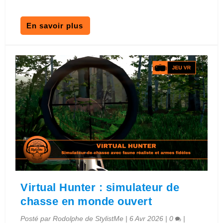
En savoir plus
Virtual Hunter : simulateur de
chasse en monde ouvert
Posté par
Rodolphe de StylistMe
|
6 Avr 2026
|
0
|