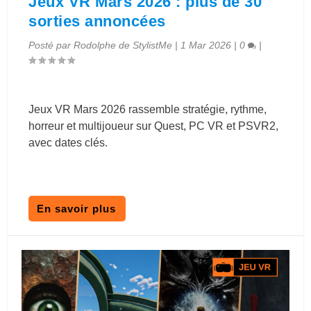
Jeux VR Mars 2026 : plus de 30
sorties annoncées
Posté par
Rodolphe de StylistMe
|
1 Mar 2026
|
0
|
Jeux VR Mars 2026 rassemble stratégie, rythme,
horreur et multijoueur sur Quest, PC VR et PSVR2,
avec dates clés.
En savoir plus