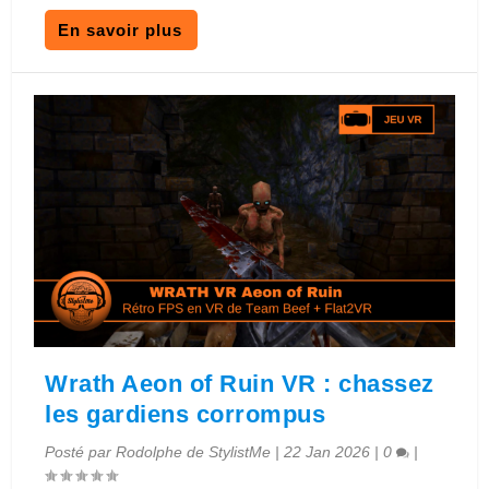
En savoir plus
Wrath Aeon of Ruin VR : chassez
les gardiens corrompus
Posté par
Rodolphe de StylistMe
|
22 Jan 2026
|
0
|