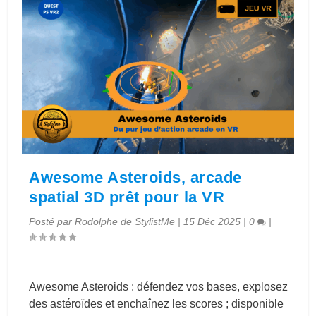
Awesome Asteroids, arcade
spatial 3D prêt pour la VR
Posté par
Rodolphe de StylistMe
|
15 Déc 2025
|
0
|
Awesome Asteroids : défendez vos bases, explosez
des astéroïdes et enchaînez les scores ; disponible