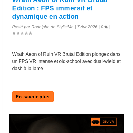
Edition : FPS immersif et
dynamique en action
Posté par
Rodolphe de StylistMe
|
7 Avr 2026
|
0
|
Wrath Aeon of Ruin VR Brutal Edition plongez dans
un FPS VR intense et old-school avec dual-wield et
dash à la lame
En savoir plus